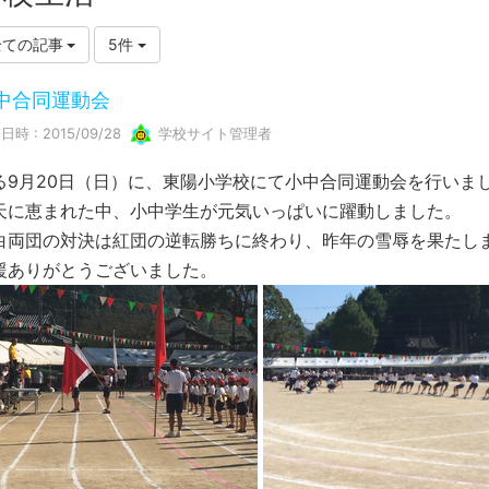
全ての記事
5件
中合同運動会
日時 : 2015/09/28
学校サイト管理者
る9月20日（日）に、東陽小学校にて小中合同運動会を行いま
天に恵まれた中、小中学生が元気いっぱいに躍動しました。
白両団の対決は紅団の逆転勝ちに終わり、昨年の雪辱を果たし
援ありがとうございました。