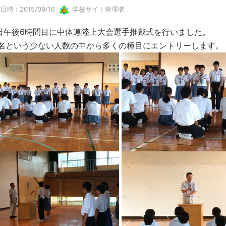
日時 : 2015/09/16
学校サイト管理者
日午後6時間目に中体連陸上大会選手推戴式を行いました。
5名という少ない人数の中から多くの種目にエントリーします。