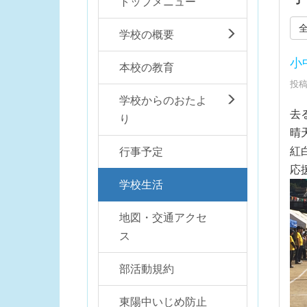
トップメニュー
学校の概要
小
本校の教育
投稿
学校からのおたよ
去
り
晴
紅
行事予定
応
学校生活
地図・交通アクセ
ス
部活動規約
東陽中いじめ防止