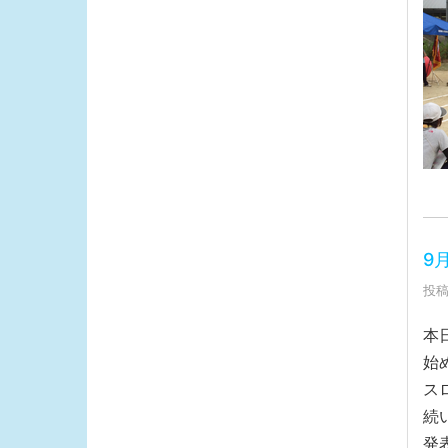
9
投稿日
本
始
ス
続
発