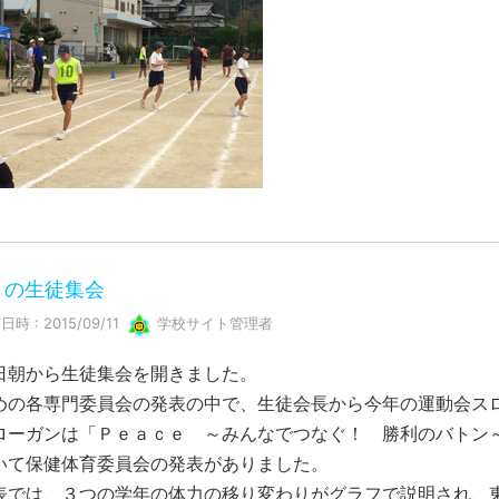
月の生徒集会
時 : 2015/09/11
学校サイト管理者
日朝から生徒集会を開きました。
めの各専門委員会の発表の中で、生徒会長から今年の運動会ス
ローガンは「Ｐｅａｃｅ ～みんなでつなぐ！ 勝利のバトン
いて保健体育委員会の発表がありました。
表では、３つの学年の体力の移り変わりがグラフで説明され、