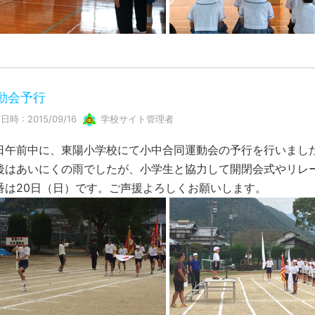
動会予行
日時 : 2015/09/16
学校サイト管理者
日午前中に、東陽小学校にて小中合同運動会の予行を行いまし
後はあいにくの雨でしたが、小学生と協力して開閉会式やリレ
番は20日（日）です。ご声援よろしくお願いします。