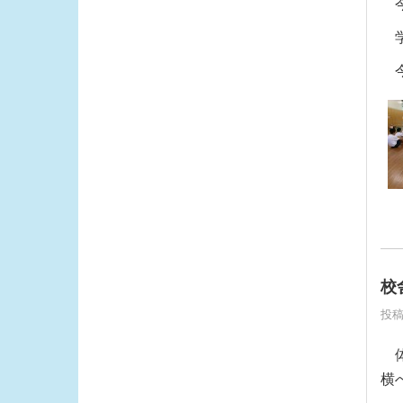
今
学
今
校
投稿
体
横