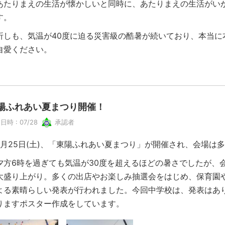
たりまえの生活が懐かしいと同時に、あたりまえの生活がいか
す。
しも、気温が40度に迫る災害級の酷暑が続いており、本当に
自愛ください。
陽ふれあい夏まつり開催！
日時 : 07/28
承認者
月25日(土)、「東陽ふれあい夏まつり」が開催され、会場は
方6時を過ぎても気温が30度を超えるほどの暑さでしたが、
大盛り上がり。多くの出店やお楽しみ抽選会をはじめ、保育園
よる素晴らしい発表が行われました。今回中学校は、発表はあ
りますポスター作成をしています。