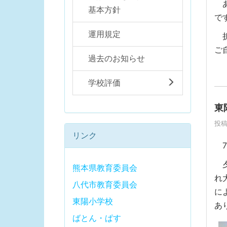
あ
基本方針
で
運用規定
折
ご
過去のお知らせ
学校評価
東
投稿
リンク
7
夕
熊本県教育委員会
れ
八代市教育委員会
に
東陽小学校
あ
ばとん・ぱす