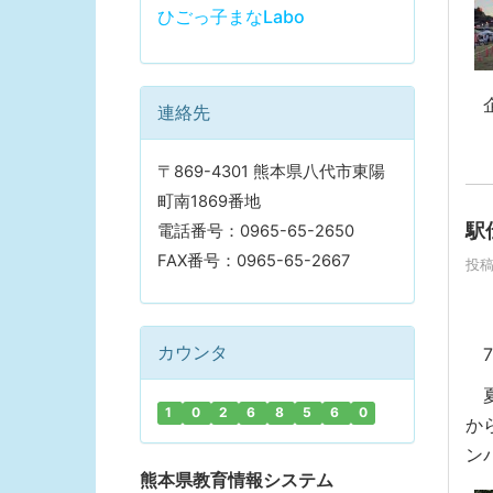
ひごっ子まなLabo
企
連絡先
〒869-4301 熊本県八代市東陽
町南1869番地
駅
電話番号：0965-65-2650
FAX番号：0965-65-2667
投稿
カウンタ
7
夏
1
0
2
6
8
5
6
0
か
ン
熊本県教育情報システム