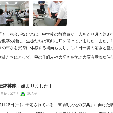
もし税金がなければ、中学校の教育費が一人あたり月々約8万
な数字の話に、生徒たちは真剣に耳を傾けていました。また、
スの重さを実際に体感する場面もあり、この日一番の驚きと盛
徒たちにとって、税の仕組みや大切さを学ぶ大変有意義な時
伝統芸能」始まりました！
日時 : 07/13
承認者
1月28日(土)に予定されている「東陽町文化の祭典」に向けた