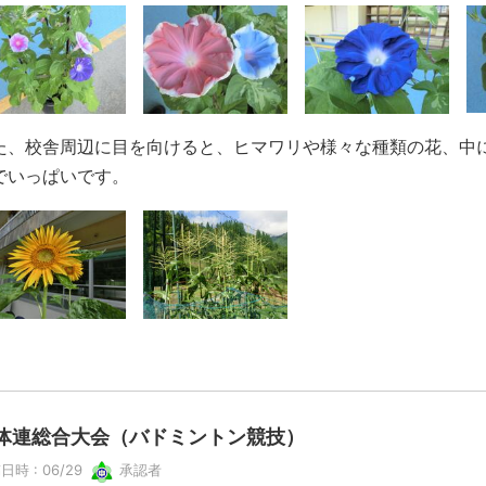
た、校舎周辺に目を向けると、ヒマワリや様々な種類の花、中
でいっぱいです。
体連総合大会（バドミントン競技）
日時 : 06/29
承認者