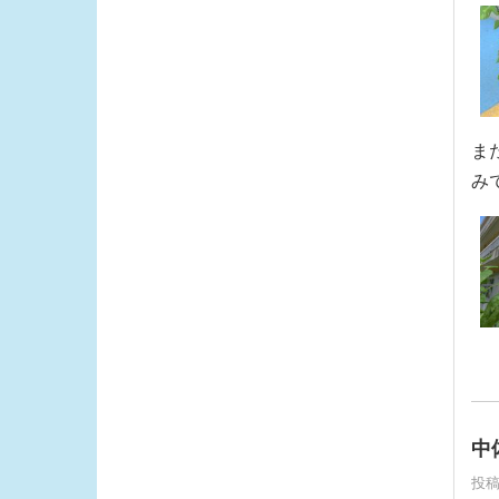
ま
み
中
投稿