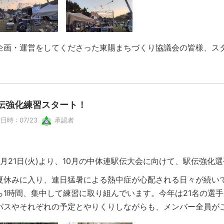
画・運営をしてくださった東陽まちづくり協議会の皆様、ス
伝強化練習スタート！
日時 : 07/23
承認者
月21日(火)より、10月の中体連駅伝大会に向けて、駅伝強化
休みに入り、連日猛暑による熱中症が心配される日々が続いて
ら1時間、集中して練習に取り組んでいます。今年は21名の選
パスやそれぞれの予定とやりくりしながらも、メンバー全員が