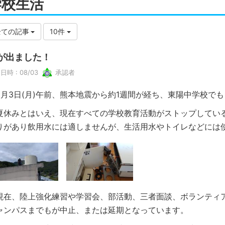
学校生活
全ての記事
10件
が出ました！
日時 : 08/03
承認者
月3日(月)午前、熊本地震から約1週間が経ち、東陽中学校で
休みとはいえ、現在すべての学校教育活動がストップしてい
りがあり飲用水には適しませんが、生活用水やトイレなどには
在、陸上強化練習や学習会、部活動、三者面談、ボランティ
ャンパスまでもが中止、または延期となっています。