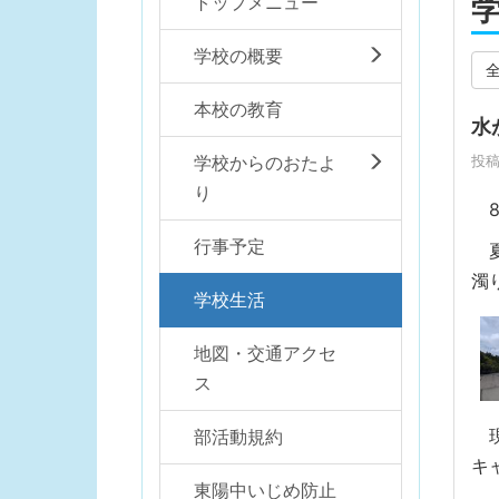
トップメニュー
学校の概要
本校の教育
水
学校からのおたよ
投稿
り
8
行事予定
夏
濁
学校生活
地図・交通アクセ
ス
現
部活動規約
キ
東陽中いじめ防止