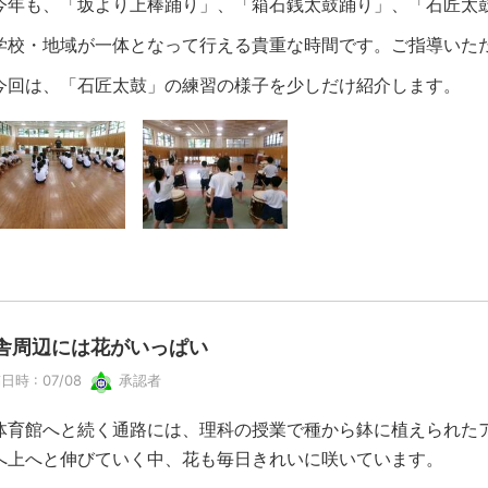
年も、「坂より上棒踊り」、「箱石銭太鼓踊り」、「石匠太鼓
校・地域が一体となって行える貴重な時間です。ご指導いた
回は、「石匠太鼓」の練習の様子を少しだけ紹介します。
舎周辺には花がいっぱい
日時 : 07/08
承認者
育館へと続く通路には、理科の授業で種から鉢に植えられた
へ上へと伸びていく中、花も毎日きれいに咲いています。