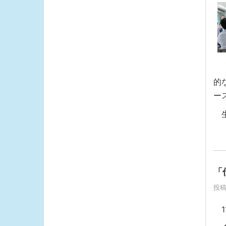
「
的
ー
生
「
投稿
1