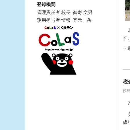
登録機関
管理責任者 校長 御嵜 文男
運用担当者 情報 寄元 岳
ま
す
・
税
投稿
7
ク
成