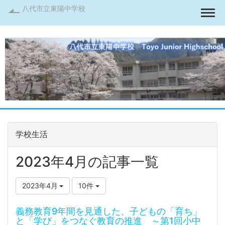
八代市立東陽中学校
Togg
学校生活
2023年4月の記事一覧
2023年4月
10件
義務教育9年間を見通した、子どもの「育ち」
と「学び」をつなぐ教育の推進 ～第1回小中