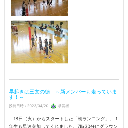
早起きは三文の徳 ～新メンバーも走っていま
す！～
投稿日時 : 2023/04/20
承認者
18日（火）からスタートした「朝ランニング」、１
年生も早速参加してくれました。7時30分にグラウン