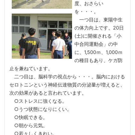
度、おさらい
を・・・。
一つ目は、東陽中生
の体力向上です。20日
(土)に開催される「小
中合同運動会」の中
に、1,500ｍ、1,000ｍ
の種目もあり、ケガ防
止を兼ねています。
二つ目は、脳科学の視点から・・・。脳内における
セロトニンという神経伝達物質の分泌量が増えると、
次の効果があると言われています。
○ストレスに強くなる。
○うつ状態になりにくい。
○快眠できる。
○朝から元気。
○若々しくきれい。