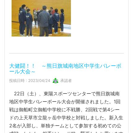
大健闘！！ ～熊日旗城南地区中学生バレーボ
ール大会～
投稿日時 : 2023/04/24
承認者
22日（土）、東陽スポーツセンターで熊日旗城南
地区中学生バレーボール大会が開催されました。1回
戦は御船町立御船中学校に不戦勝、2回戦で第4シー
ドの上天草市立龍ヶ岳中学校と対戦しました。新入生
2名が入部し、単独チームとして参加する初めての公