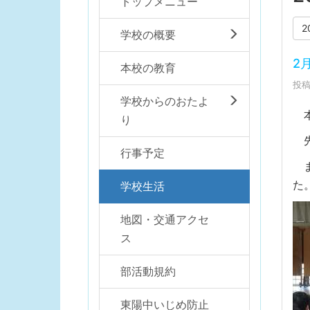
トップメニュー
2
学校の概要
2
本校の教育
投稿
学校からのおたよ
本
り
先
行事予定
ま
た
学校生活
地図・交通アクセ
ス
部活動規約
東陽中いじめ防止