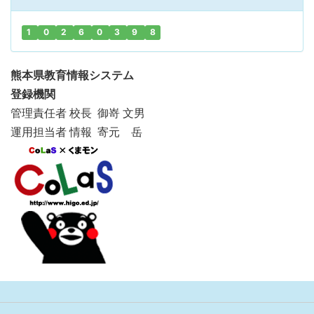
1
0
2
6
0
3
9
8
熊本県教育情報システム
登録機関
管理責任者 校長 御嵜 文男
運用担当者 情報 寄元 岳