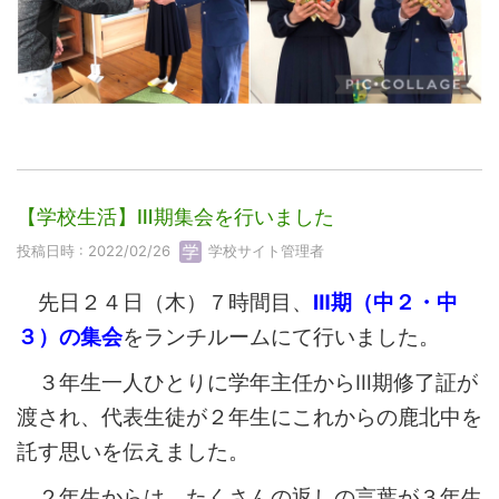
【学校生活】Ⅲ期集会を行いました
投稿日時 : 2022/02/26
学校サイト管理者
先日２４日（木）７時間目、
Ⅲ期（中２・中
３）の集会
をランチルームにて行いました。
３年生一人ひとりに学年主任からⅢ期修了証が
渡され、代表生徒が２年生にこれからの鹿北中を
託す思いを伝えました。
２年生からは、たくさんの返しの言葉が３年生