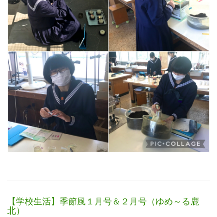
【学校生活】季節風１月号＆２月号（ゆめ～る鹿
北）