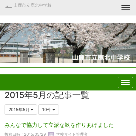
山鹿市立鹿北中学校
Togg
2015年5月の記事一覧
2015年5月
10件
みんなで協力して立派な畝を作りあげました
投稿日時 : 2015/05/29
学校サイト管理者