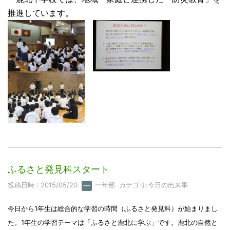
推進しています。
ふるさと発見科スタート
投稿日時 : 2015/05/20
一年部
カテゴリ:
今日の出来事
今日から
1
年生は総合的な学習の時間（ふるさと発見科）が始まりまし
た。
1
年生の学習テーマは「ふるさと鹿北に学ぶ」です。鹿北の自然と