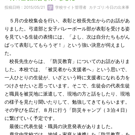
投稿日時 : 2015/05/21
学校サイト管理者
カテゴリ:
今日の出来事
５月の全校集会を行い、表彰と校長先生からのお話があ
りました。弓道部と女子バレーボール部が表彰を受ける姿
を見ている生徒の表情には、「よし、次は自分たちもがん
ばって表彰してもらうぞ！」という強い決意が伺えまし
た。
校長先生からは、「防災教育」についてのお話がありま
した。本校では、「被災者から支援者へ」という思いで、
一人ひとりの生徒が、いざという時に支援者になれる力を
つけさせたいと思っています。そこで、生徒会の代表生徒
と職員を被災地に派遣して、現地の方と話をしたり、現地
の様子を見たり聞いたりして、勉強してきてもらいます。
その学びを広げ、８月に行う「防災キャンプ（３泊４日）
に繋げていく予定です。
最後に代表生徒・職員の決意発表がありました。
鹿北中学校では、地域・家庭と連携した「防災教育」を