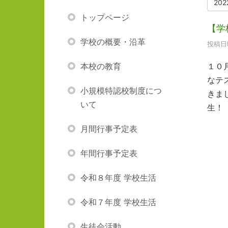
20
トップページ
【学
学校の概要・沿革
投稿日時
本校の教育
１０
なテ
小規模特認校制度につ
きま
いて
生！
月間行事予定表
年間行事予定表
令和８年度 学校生活
令和７年度 学校生活
生徒会活動