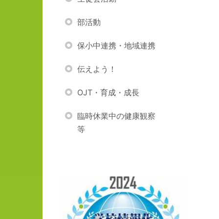
部活動
保小中連携・地域連携
伝えよう！
OJT・育成・成長
臨時休業中の健康観察
等