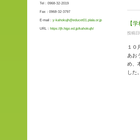
Tel：0968-32-2019
Fax：0968-32-3797
E-mail：
y-kahokujh@educet01.plala.or.jp
【学
URL：
https://jh.higo.ed.jp/kahokujh/
投稿日時
１０
あお
め、
した