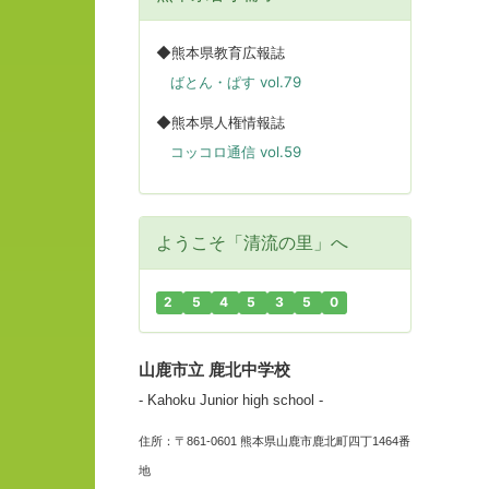
◆熊本県教育広報誌
ばとん・ぱす vol.79
◆熊本県人権情報誌
コッコロ通信 vol.59
ようこそ「清流の里」へ
2
5
4
5
3
5
0
山鹿市立 鹿北中学校
- Kahoku Junior high school -
住所：〒861-0601 熊本県山鹿市鹿北町四丁1464番
地