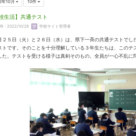
22年10月
10件
校生活】共通テスト
 : 2022/10/28
学校サイト管理者
月２５日（火）と２６日（水）は、県下一斉の共通テストでし
ストです。そのことを十分理解している３年生たちは、このテ
した。テストを受ける様子は真剣そのもの。全員が一心不乱に