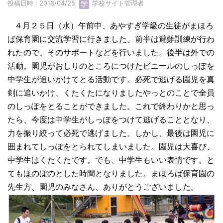
投稿日時 : 2018/04/25
学校サイト管理者
４月２５日（水）午前中、あやすぎ学級の生徒がまほろ
ば保育園に交流学習に行きました。前半は避難訓練が行わ
れたので、そのサポートなどを行いました。後半は外での
活動。園児がおしりのところにつけたビニールのしっぽを
中学生が追いかけてとる活動です。必死で逃げる園児を真
剣に追いかけ、くたくたになりましたやっとのことで全員
のしっぽをとることができました。これで終わりかと思っ
たら、今度は中学生がしっぽをつけて逃げることとなり、
力を振り絞って必死で逃げました。しかし、最後は園児に
囲まれてしっぽをとられてしまいました。園児は大喜び、
中学生はくたくたです。でも、中学生もいい表情です。と
てもほのぼのとした時間となりました。まほろば保育園の
先生方、園児のみなさん、ありがとうございました。