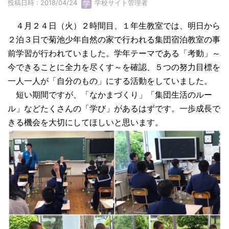
投稿日時 : 2018/04/24
学校サイト管理者
４月２４日（火）２時間目、１年生教室では、明日から
２泊３日で菊池少年自然の家で行われる集団宿泊教室の事
前学習が行われていました。学年テーマである「考動」～
今できることに全力を尽くす～を確認、５つの努力目標を
一人一人が「自分のもの」にする活動をしていました。
短い期間ですが、「なかまづくり」「集団生活のルー
ル」などたくさんの「学び」があるはずです。一歩成長で
きる機会を大切にしてほしいと思います。