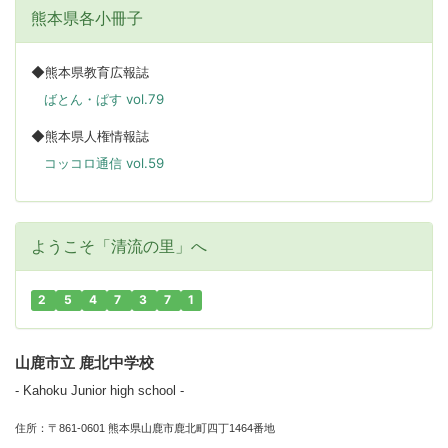
熊本県各小冊子
◆熊本県教育広報誌
ばとん・ぱす vol.79
◆熊本県人権情報誌
コッコロ通信 vol.59
ようこそ「清流の里」へ
2
5
4
7
3
7
1
山鹿市立 鹿北中学校
- Kahoku Junior high school -
住所：〒861-0601 熊本県山鹿市鹿北町四丁1464番地