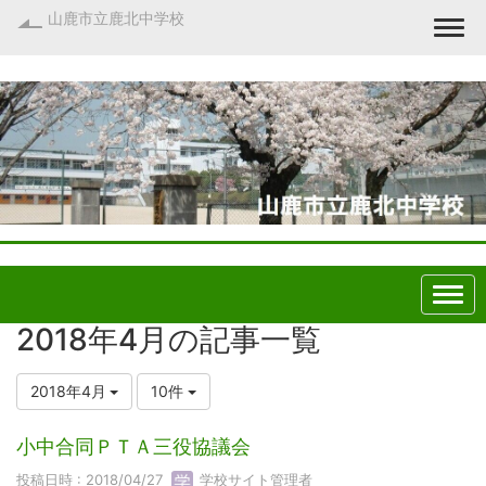
山鹿市立鹿北中学校
Togg
2018年4月の記事一覧
2018年4月
10件
小中合同ＰＴＡ三役協議会
投稿日時 : 2018/04/27
学校サイト管理者