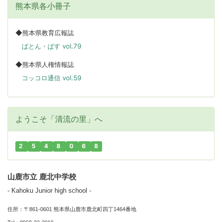
熊本県各小冊子
◆熊本県教育広報誌
ばとん・ぱす vol.79
◆熊本県人権情報誌
コッコロ通信 vol.59
ようこそ「清流の里」へ
2
5
4
8
0
6
8
山鹿市立 鹿北中学校
- Kahoku Junior high school -
住所：〒861-0601 熊本県山鹿市鹿北町四丁1464番地