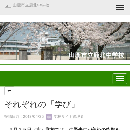
山鹿市立鹿北中学校
Togg
それぞれの「学び」
投稿日時 : 2018/04/25
学校サイト管理者
４月２５日（水）学校では、生野先生が美術の指導を、