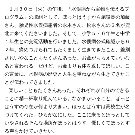
１月３０日（火）の午後、「水俣病から宝物を伝えるプ
ログラム」の取組として、ほっとはうすから施設長の加藤
さん、胎児性水俣病患者の永本さん、松永さんの３名が鹿
北に来てくださいました。そして、小学５・６年生と中学
１年生との交流活動を行いました。水俣病公式確認から６
２年。痛めつけられてもたくましく生きてきたこと、差別
されいやなこともたくさんあった。お金がもらえていいな
あと言われる。だけど、お金よりも体を返してほしい。こ
の言葉に、水俣病の歴史と人生を重ねながら生きてきたこ
とが伝わってきました。
楽しいこともたくさんあった。それぞれが自分のできる
ことに精一杯取り組んでいる。なかまがいること、ほっと
はうすの存在が何より大きい。ほっとはうすは高校生が名
づけてくれた。ひらがなにした。ここに来るとほっとして
いやされるそんな場所がほっとはうす。優しくてほっとす
る声をかけていきたい。