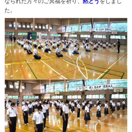
なられた方々のご冥福を祈り、
黙とう
をしまし
た。