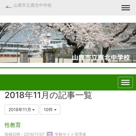
山鹿市立鹿北中学校
Togg
2018年11月の記事一覧
2018年11月
10件
性教育
投稿日時 : 2018/11/07
学校サイト管理者