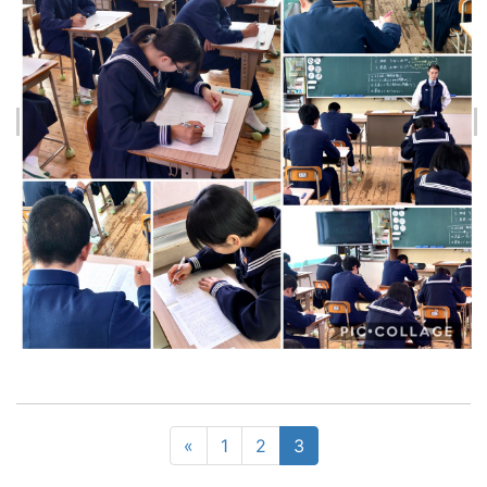
«
1
2
3