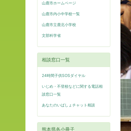
山鹿市ホームページ
山鹿市内小中学校一覧
山鹿市立鹿北小学校
文部科学省
相談窓口一覧
24時間子供SOSダイヤル
いじめ・不登校などに関する電話相
談窓口一覧
あなたのいばしょチャット相談
熊本県各小冊子