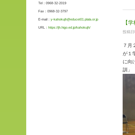
Tel：0968-32-2019
Fax：0968-32-3797
E-mail：
y-kahokujh@educet01.plala.or.jp
【学
URL：
https://jh.higo.ed.jp/kahokujh/
投稿日時
７月
が１
に向
訓」