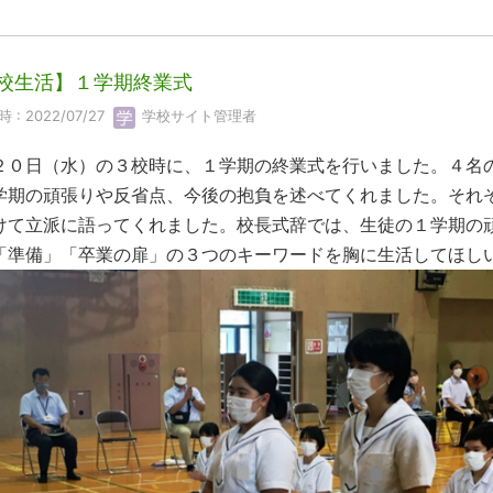
校生活】１学期終業式
 : 2022/07/27
学校サイト管理者
２０日（水）の３校時に、１学期の終業式を行いました。４名
学期の頑張りや反省点、今後の抱負を述べてくれました。それ
けて立派に語ってくれました。校長式辞では、生徒の１学期の
「準備」「卒業の扉」の３つのキーワードを胸に生活してほし