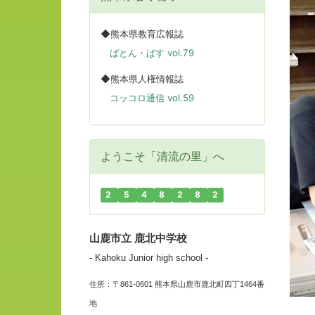
◆熊本県教育広報誌
ばとん・ぱす vol.79
◆熊本県人権情報誌
コッコロ通信 vol.59
ようこそ「清流の里」へ
2
5
4
8
2
8
2
山鹿市立 鹿北中学校
- Kahoku Junior high school -
住所：〒861-0601 熊本県山鹿市鹿北町四丁1464番
地