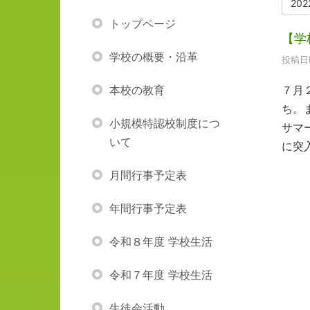
20
トップページ
【学
学校の概要・沿革
投稿日時
本校の教育
７月
ち。
小規模特認校制度につ
サマ
いて
に突
月間行事予定表
年間行事予定表
令和８年度 学校生活
令和７年度 学校生活
生徒会活動