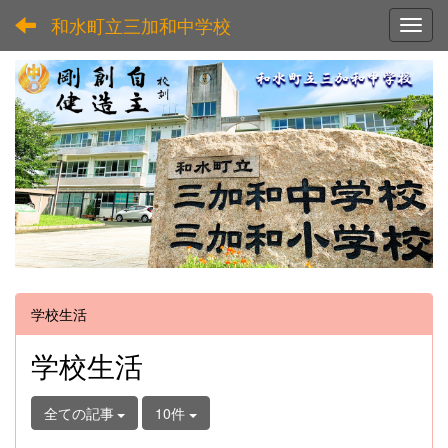
和水町立三加和中学校
Toggl
学校生活
学校生活
全ての記事
10件