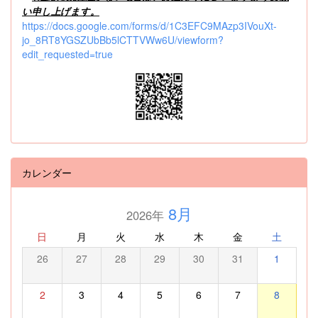
い申し上げます。
https://docs.google.com/forms/d/1C3EFC9MAzp3IVouXt-
jo_8RT8YGSZUbBb5lCTTVWw6U/viewform?
edit_requested=true
カレンダー
8月
2026年
日
月
火
水
木
金
土
26
27
28
29
30
31
1
2
3
4
5
6
7
8