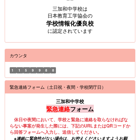
三加和中学校は
日本教育工学協会の
学校情報化優良校
に認定されています
カウンタ
1
1
5
9
9
8
8
緊急連絡フォーム（土日祝・夜間・学校閉庁日）
三加和中学校
緊急連絡
フォーム
休日や夜間において、学校と緊急に連絡を取らなければな
らない事案が発生した際には、下記のURLまたはQRコードか
ら回答フォームへ入力し、送信してください。
※
連絡に緊急性がない場合は、お控えくださいますようお願