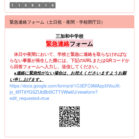
1
1
5
9
5
1
6
緊急連絡フォーム（土日祝・夜間・学校閉庁日）
三加和中学校
緊急連絡
フォーム
休日や夜間において、学校と緊急に連絡を取らなければな
らない事案が発生した際には、下記のURLまたはQRコードか
ら回答フォームへ入力し、送信してください。
※
連絡に緊急性がない場合は、お控えくださいますようお願
い申し上げます。
https://docs.google.com/forms/d/1C3EFC9MAzp3IVouXt-
jo_8RT8YGSZUbBb5lCTTVWw6U/viewform?
edit_requested=true