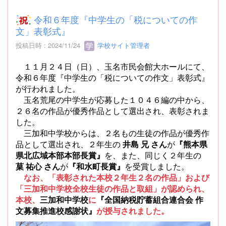
令和６年度『中学生の「税についての作
文」表彰式』
投稿日時 : 2024/11/24
学校サイト管理者
１１月２４日（日）、玉名市民会館大ホールにて、
令和６年度『中学生の「税についての作文」表彰式』
が行われました。
玉名荒尾の中学生が応募した１０４６編の中から、
２６名の作品が優秀作品として選出され、表彰されま
した。
三加和中学校からは、２名もの生徒の作品が優秀作
品として選出され、２年生の
井島 兄 さん
が
『熊本県
県北広域本部本部長賞』
を、また、同じく２年生の
菒 祐心 さん
が
『和水町長賞』
を受賞しました。
なお、「表彰された本校２年生２名の作品」および
「三加和中学校全校生徒の作品と取組」が認められ、
本校、
三加和中学校
に
『全国納税貯蓄組合連合会 作
文募集推進校感謝状』
が授与されました。