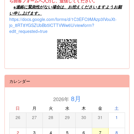
ら回答フォームへ入力し、送信してください。
※
連絡に緊急性がない場合は、お控えくださいますようお願
い申し上げます。
https://docs.google.com/forms/d/1C3EFC9MAzp3IVouXt-
jo_8RT8YGSZUbBb5lCTTVWw6U/viewform?
edit_requested=true
カレンダー
8月
2026年
日
月
火
水
木
金
土
26
27
28
29
30
31
1
2
3
4
5
6
7
8