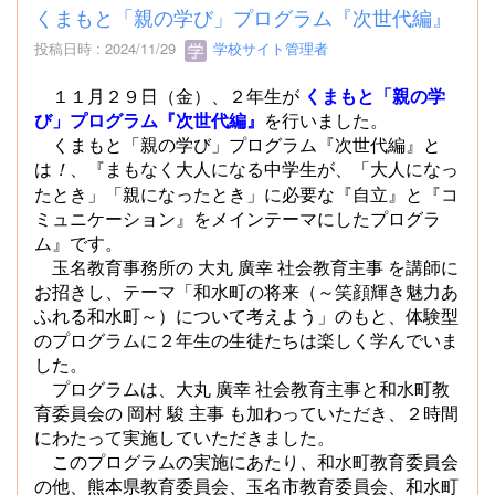
くまもと「親の学び」プログラム『次世代編』
投稿日時 : 2024/11/29
学校サイト管理者
１１月２９日（金）、２年生が
くまもと「親の学
び」プログラム『次世代編』
を行いました。
くまもと「親の学び」プログラム『次世代編』と
は
、『まもなく大人になる中学生が、「大人になっ
！
たとき」「親になったとき」に必要な『自立』と『コ
ミュニケーション』をメインテーマにしたプログラ
ム』です。
玉名教育事務所の 大丸 廣幸 社会教育主事 を講師に
お招きし、テーマ「和水町の将来（～笑顔輝き魅力あ
ふれる和水町～）について考えよう」のもと、体験型
のプログラムに２年生の生徒たちは楽しく学んでいま
した。
プログラムは、大丸 廣幸 社会教育主事と和水町教
育委員会の 岡村 駿 主事 も加わっていただき、２時間
にわたって実施していただきました。
このプログラムの実施にあたり、和水町教育委員会
の他、熊本県教育委員会、玉名市教育委員会、和水町