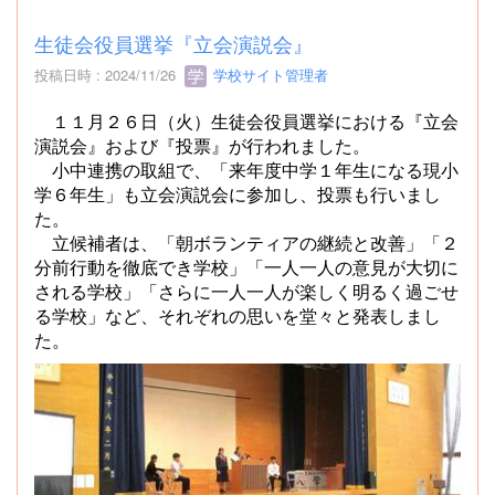
生徒会役員選挙『立会演説会』
投稿日時 : 2024/11/26
学校サイト管理者
１１月２６日（火）生徒会役員選挙における『立会
演説会』および『投票』が行われました。
小中連携の取組で、「来年度中学１年生になる現小
学６年生」も立会演説会に参加し、投票も行いまし
た。
立候補者は、
「朝ボランティアの継続と改善」「２
分前行動を徹底でき学校」「一人一人の意見が大切に
される学校」「さらに一人一人が楽しく明るく過ごせ
る学校」など、それぞれの思いを堂々と発表しまし
た。