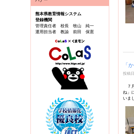
熊本県教育情報システム
登録機関
管理責任者 校長 牧山 純一
運用担当者 教諭 前田 保憲
「か
投稿日時
７月
ね」
いま