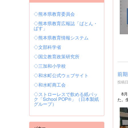
◇熊本県教育委員会
◇熊本県教育広報誌「ばとん・
ぱす」
◇熊本県教育情報システム
◇文部科学省
◇国立教育政策研究所
◇三加和小学校
前期
◇和水町公式ウェブサイト
投稿日時
◇和水町商工会
◇ストローレスで飲める紙パッ
8月
ク「School POP®」（日本製紙
た。
グループ）
バナー