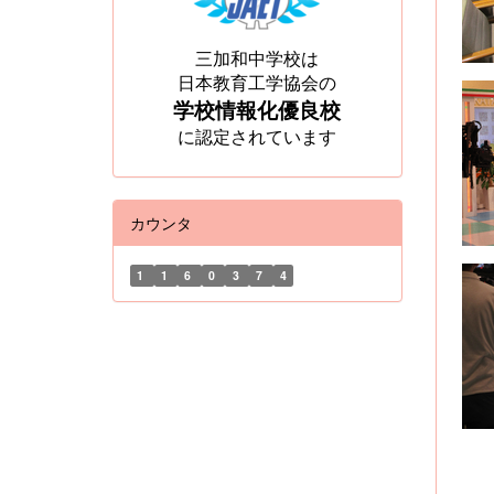
三加和中学校は
日本教育工学協会の
学校情報化優良校
に認定されています
カウンタ
1
1
6
0
3
7
4