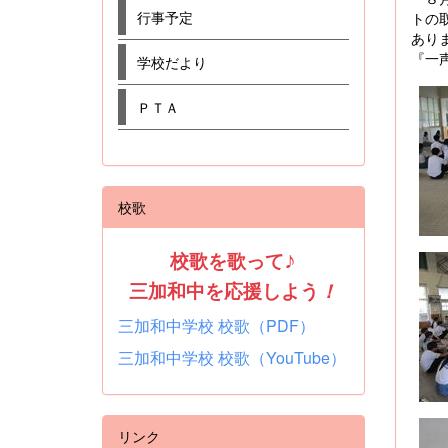
行事予定
トの
あり
『一
学校だより
ＰＴＡ
校歌
校歌を歌って
♪
三加和中を応援しよう
！
三加和中学校 校歌（PDF）
三加和中学校 校歌（YouTube）
リンク