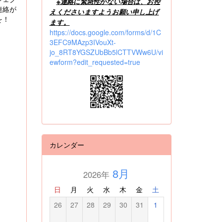
※
連絡に緊急性がない場合は、お控
連絡が
えくださいますようお願い申し上げ
輪を！
ます。
https://docs.google.com/forms/d/1C
3EFC9MAzp3IVouXt-
jo_8RT8YGSZUbBb5lCTTVWw6U/vi
ewform?edit_requested=true
カレンダー
8月
2026年
日
月
火
水
木
金
土
26
27
28
29
30
31
1