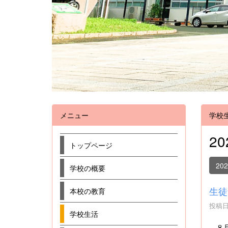
メニュー
学校
2
トップページ
20
学校の概要
生徒
本校の教育
投稿日時
学校生活
８月