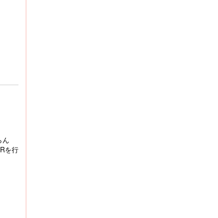
らん
Rを行