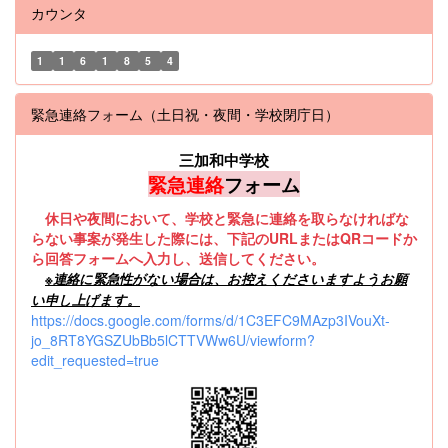
カウンタ
1
1
6
1
8
5
4
緊急連絡フォーム（土日祝・夜間・学校閉庁日）
三加和中学校
緊急連絡
フォーム
休日や夜間において、学校と緊急に連絡を取らなければな
らない事案が発生した際には、下記のURLまたはQRコードか
ら回答フォームへ入力し、送信してください。
※
連絡に緊急性がない場合は、お控えくださいますようお願
い申し上げます。
https://docs.google.com/forms/d/1C3EFC9MAzp3IVouXt-
jo_8RT8YGSZUbBb5lCTTVWw6U/viewform?
edit_requested=true