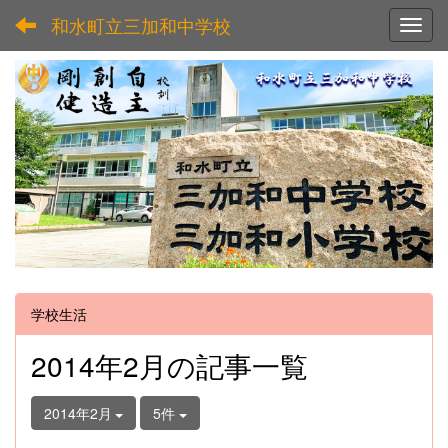
和水町立三加和中学校
Toggl
学校生活
2014年2月の記事一覧
2014年2月
5件