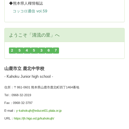
◆熊本県人権情報誌
コッコロ通信 vol.59
ようこそ「清流の里」へ
2
5
4
5
3
6
7
山鹿市立 鹿北中学校
- Kahoku Junior high school -
住所：〒861-0601 熊本県山鹿市鹿北町四丁1464番地
Tel：0968-32-2019
Fax：0968-32-3797
E-mail：
y-kahokujh@educet01.plala.or.jp
URL：
https://jh.higo.ed.jp/kahokujh/