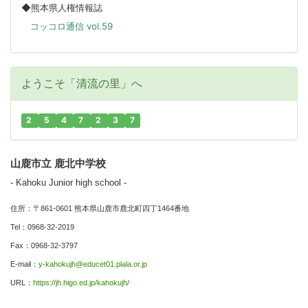
◆熊本県人権情報誌
コッコロ通信 vol.59
ようこそ「清流の里」へ
2
5
4
7
2
3
7
山鹿市立 鹿北中学校
- Kahoku Junior high school -
住所：〒861-0601 熊本県山鹿市鹿北町四丁1464番地
Tel：0968-32-2019
Fax：0968-32-3797
E-mail：
y-kahokujh@educet01.plala.or.jp
URL：
https://jh.higo.ed.jp/kahokujh/