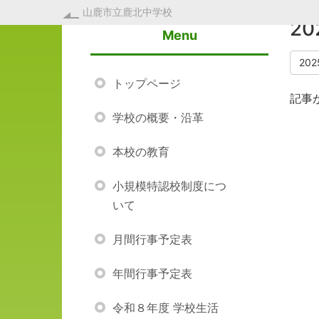
山鹿市立鹿北中学校
2
Menu
20
トップページ
記事
学校の概要・沿革
本校の教育
小規模特認校制度につ
いて
月間行事予定表
年間行事予定表
令和８年度 学校生活