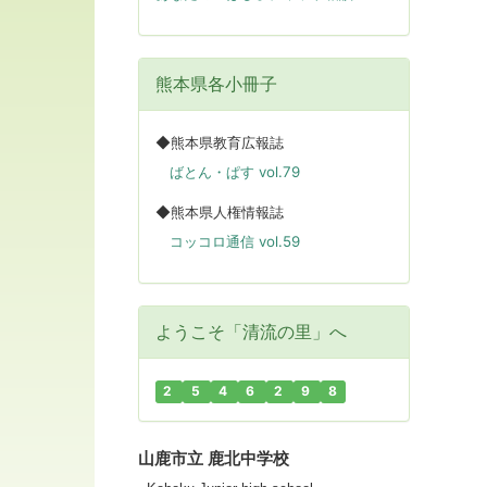
熊本県各小冊子
◆熊本県教育広報誌
ばとん・ぱす vol.79
◆熊本県人権情報誌
コッコロ通信 vol.59
ようこそ「清流の里」へ
2
5
4
6
2
9
8
山鹿市立 鹿北中学校