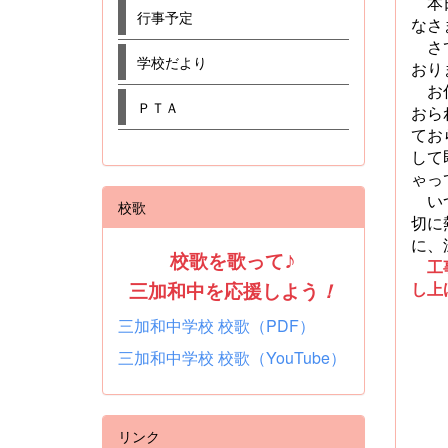
本日
行事予定
なさ
さて
学校だより
おり
お仕
ＰＴＡ
おら
てお
して
ゃっ
いつ
校歌
切に
に、
校歌を歌って
♪
工事
し上
三加和中を応援しよう
！
三加和中学校 校歌（PDF）
三加和中学校 校歌（YouTube）
リンク