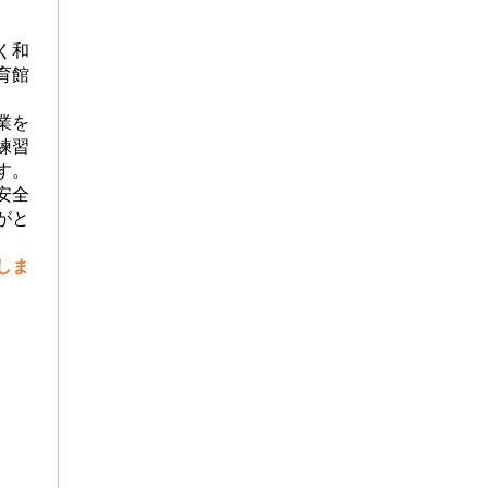
く和
育館
業を
練習
す。
安全
がと
しま