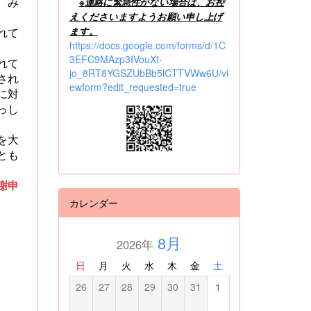
、み
※
連絡に緊急性がない場合は、お控
えくださいますようお願い申し上げ
れて
ます。
https://docs.google.com/forms/d/1C
3EFC9MAzp3IVouXt-
れて
jo_8RT8YGSZUbBb5lCTTVWw6U/vi
され
ewform?edit_requested=true
に対
っし
を大
とも
謝申
カレンダー
8月
2026年
日
月
火
水
木
金
土
26
27
28
29
30
31
1