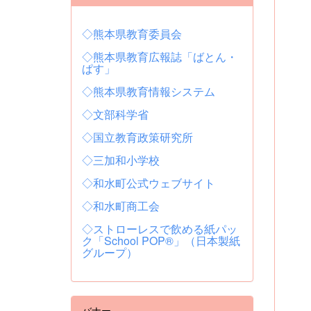
◇熊本県教育委員会
◇熊本県教育広報誌「ばとん・
ぱす」
◇熊本県教育情報システム
◇文部科学省
◇国立教育政策研究所
◇三加和小学校
◇和水町公式ウェブサイト
◇和水町商工会
◇ストローレスで飲める紙パッ
ク「School POP®」（日本製紙
グループ）
バナー