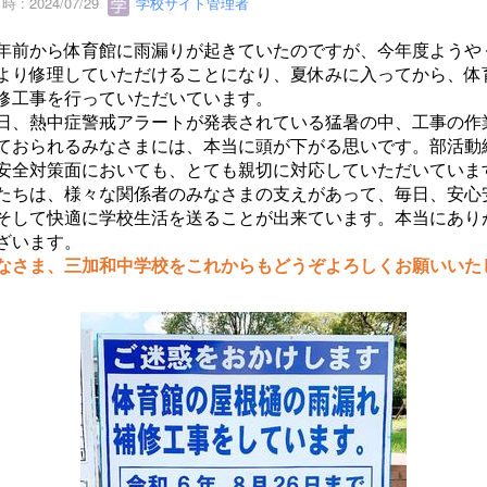
 : 2024/07/29
学校サイト管理者
前から体育館に雨漏りが起きていたのですが、今年度ようや
より修理していただけることになり、夏休みに入ってから、体
修工事を行っていただいています。
、熱中症警戒アラートが発表されている猛暑の中、工事の作
ておられるみなさまには、本当に頭が下がる思いです。部活動
安全対策面においても、とても親切に対応していただいていま
ちは、様々な関係者のみなさまの支えがあって、毎日、安心
そして快適に学校生活を送ることが出来ています。本当にあり
ざいます。
さま、三加和中学校をこれからもどうぞよろしくお願いいた