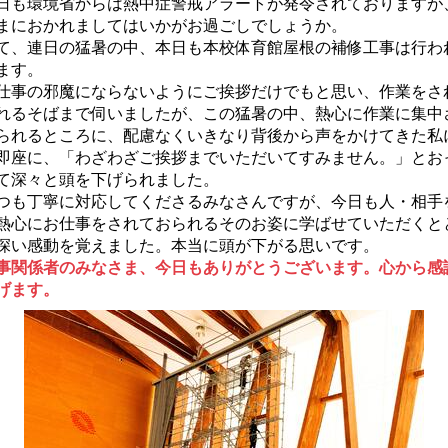
も環境省からは熱中症警戒アラートが発令されておりますが
まにおかれましてはいかがお過ごしでしょうか。
、連日の猛暑の中、本日も本校体育館屋根の補修工事は行わ
ます。
事の邪魔にならないようにご挨拶だけでもと思い、作業をさ
れるそばまで伺いましたが、この猛暑の中、熱心に作業に集中
られるところに、配慮なくいきなり背後から声をかけてきた私
即座に、「わざわざご挨拶までいただいてすみません。」とお
て深々と頭を下げられました。
も丁寧に対応してくださるみなさんですが、今日も人・相手
熱心にお仕事をされておられるそのお姿に学ばせていただくと
深い感動を覚えました。本当に頭が下がる思いです。
関係者のみなさま、今日もありがとうございます。心から感
げます。