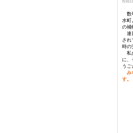
投稿日時
数年
水町
の補
連日
され
時の
私た
に、
うご
みな
す。