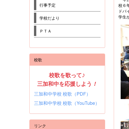
行事予定
校６
ドバ
学生
学校だより
ＰＴＡ
校歌
校歌を歌って
♪
三加和中を応援しよう
！
三加和中学校 校歌（PDF）
三加和中学校 校歌（YouTube）
リンク