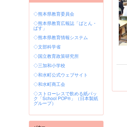
◇熊本県教育委員会
◇熊本県教育広報誌「ばとん・
ぱす」
◇熊本県教育情報システム
◇文部科学省
◇国立教育政策研究所
◇三加和小学校
◇和水町公式ウェブサイト
◇和水町商工会
◇ストローレスで飲める紙パッ
ク「School POP®」（日本製紙
グループ）
バナー