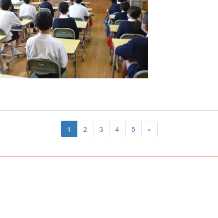
1
2
3
4
5
»