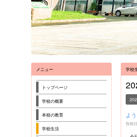
メニュー
学校
2
トップページ
20
学校の概要
よう
本校の教育
投稿日時
学校生活
今日