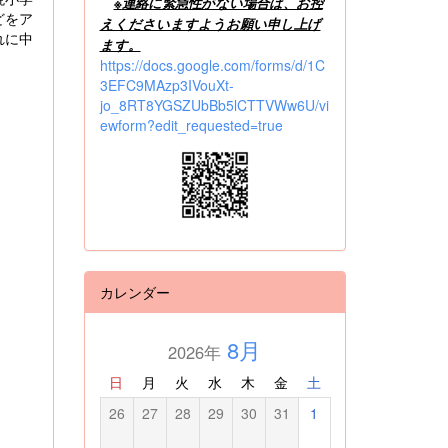
※
連絡に緊急性がない場合は、お控
どをア
えくださいますようお願い申し上げ
れに中
ます。
https://docs.google.com/forms/d/1C
3EFC9MAzp3IVouXt-
jo_8RT8YGSZUbBb5lCTTVWw6U/vi
ewform?edit_requested=true
カレンダー
8月
2026年
日
月
火
水
木
金
土
26
27
28
29
30
31
1