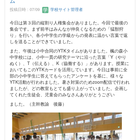
ム
投稿日時 : 07/09
学校サイト管理者
今日は第３回の縦割り人権集会がありました。今回で最後の
集会です。まず前半はみんなが仲良くなるための「猛獣狩
り」を行い、各小中学生の学級からの発表に温かい言葉で返
しを送ることができていました。
また、午後は小中合同のYTKタイムがありました。楓の森小
中学校には、小中一貫の研究テーマに沿った言葉「Y（やり
ぬく）、T（伝える）、K（協働する）」があります。授業に
おいてもこのYTKカードを活用しています。今日は事前に全
部の小中学生に答えてもらったアンケートを基に、様々な
YTK活動が行われました。暑さ対策のためzoom配信で行われ
ましたが、どの教室もとても盛り上がっていました。企画し
てくれた生徒会、児童会のみなさんありがとうござい
ました。（主幹教諭 後藤）