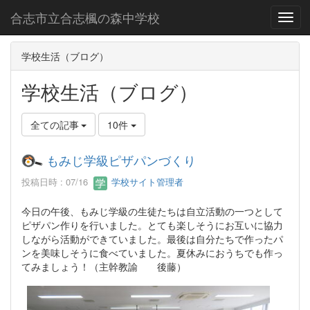
合志市立合志楓の森中学校
Toggl
学校生活（ブログ）
学校生活（ブログ）
全ての記事
10件
もみじ学級ピザパンづくり
投稿日時 : 07/16
学校サイト管理者
今日の午後、もみじ学級の生徒たちは自立活動の一つとして
ピザパン作りを行いました。とても楽しそうにお互いに協力
しながら活動ができていました。最後は自分たちで作ったパ
ンを美味しそうに食べていました。夏休みにおうちでも作っ
てみましょう！（主幹教諭 後藤）