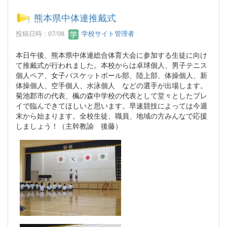
熊本県中体連推戴式
投稿日時 : 07/08
学校サイト管理者
本日午後、熊本県中体連総合体育大会に参加する生徒に向け
て推戴式が行われました。本校からは卓球個人、男子テニス
個人ペア、女子バスケットボール部、陸上部、体操個人、新
体操個人、空手個人、水泳個人 などの選手が出場します。
菊池郡市の代表、楓の森中学校の代表として堂々としたプレ
イで臨んできてほしいと思います。早速競技によっては今週
末から始まります。全校生徒、職員、地域の方みんなで応援
しましょう！（主幹教諭 後藤）