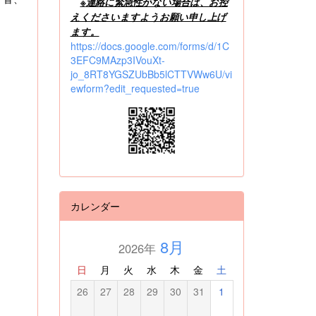
※
連絡に緊急性がない場合は、お控
えくださいますようお願い申し上げ
ます。
https://docs.google.com/forms/d/1C
3EFC9MAzp3IVouXt-
jo_8RT8YGSZUbBb5lCTTVWw6U/vi
ewform?edit_requested=true
カレンダー
8月
2026年
日
月
火
水
木
金
土
26
27
28
29
30
31
1