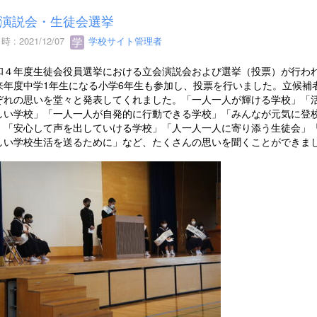
演説会・生徒会選挙
 : 2021/12/07
学校サイト管理者
４年度生徒会役員選挙における立会演説会および選挙（投票）が行わ
来年度中学1年生になる小学6年生も参加し、投票を行いました。立候補
ぞれの思いを堂々と発表してくれました。「一人一人が輝ける学校」「
しい学校」「一人一人が自発的に行動できる学校」「みんなが元気に登
」「安心して声を出していける学校」「人一人一人に寄り添う生徒会」
しい学校生活を送るために」など、たくさんの思いを聞くことができま