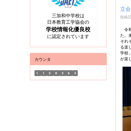
立会
三加和中学校は
投稿日時
日本教育工学協会の
学校情報化優良校
令和
た。
に認定されています
それ
る楽
学校
が楽
カウンタ
1
1
5
8
2
6
3