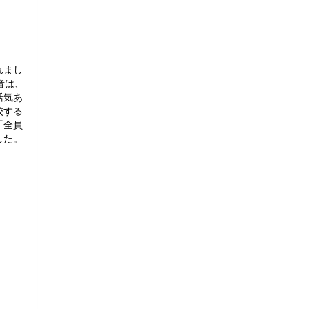
れまし
者は、
活気あ
校する
「全員
した。