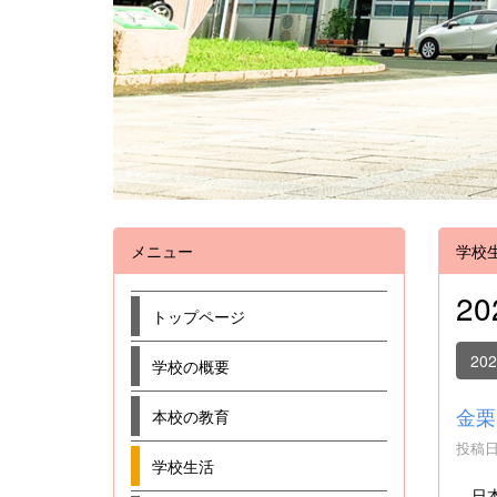
メニュー
学校
2
トップページ
20
学校の概要
金栗
本校の教育
投稿日時
学校生活
日本