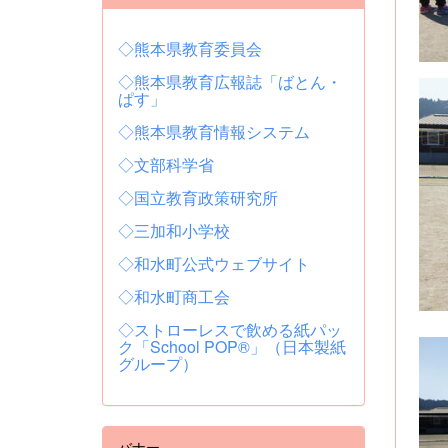
◇熊本県教育委員会
◇熊本県教育広報誌「ばとん・
ぱす」
◇熊本県教育情報システム
◇文部科学省
◇国立教育政策研究所
◇三加和小学校
◇和水町公式ウェブサイト
◇和水町商工会
◇ストローレスで飲める紙パッ
ク「School POP®」（日本製紙
グループ）
バナー