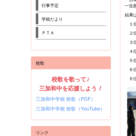
行事予定
一生
結果
学校だより
１位
ＰＴＡ
２位
３位
４位
５位
校歌
６位
校歌を歌って
♪
６位
三加和中を応援しよう
！
三加和中学校 校歌（PDF）
三加和中学校 校歌（YouTube）
リンク