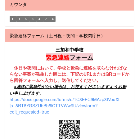
カウンタ
1
1
5
8
4
7
4
緊急連絡フォーム（土日祝・夜間・学校閉庁日）
三加和中学校
緊急連絡
フォーム
休日や夜間において、学校と緊急に連絡を取らなければな
らない事案が発生した際には、下記のURLまたはQRコードか
ら回答フォームへ入力し、送信してください。
※
連絡に緊急性がない場合は、お控えくださいますようお願
い申し上げます。
https://docs.google.com/forms/d/1C3EFC9MAzp3IVouXt-
jo_8RT8YGSZUbBb5lCTTVWw6U/viewform?
edit_requested=true