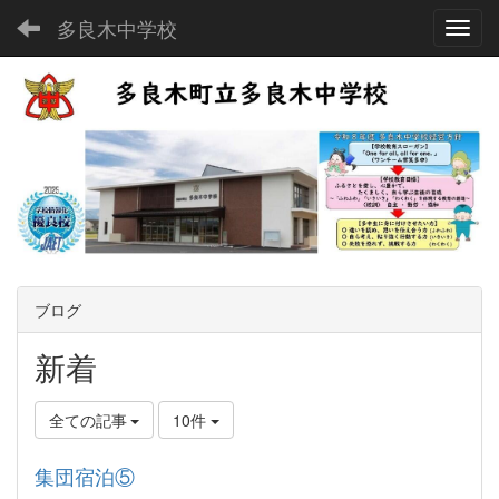
多良木中学校
Toggl
ブログ
新着
全ての記事
10件
集団宿泊⑤