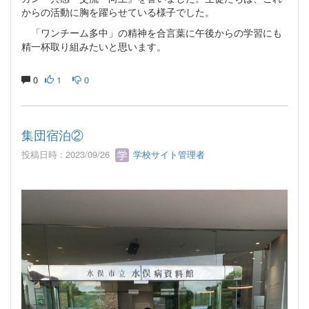
からの活動に胸を躍らせている様子でした。
「ワンチーム多中」の精神を合言葉に午後からの学習にも
精一杯取り組みたいと思います。
0
1
0
集団宿泊②
投稿日時 : 2023/09/26
学校サイト管理者