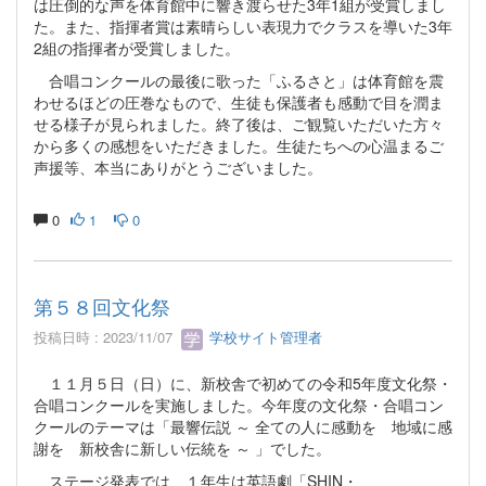
は圧倒的な声を体育館中に響き渡らせた3年1組が受賞しまし
た。また、指揮者賞は素晴らしい表現力でクラスを導いた3年
2組の指揮者が受賞しました。
合唱コンクールの最後に歌った「ふるさと」は体育館を震
わせるほどの圧巻なもので、生徒も保護者も感動で目を潤ま
せる様子が見られました。終了後は、ご観覧いただいた方々
から多くの感想をいただきました。生徒たちへの心温まるご
声援等、本当にありがとうございました。
0
1
0
第５８回文化祭
投稿日時 : 2023/11/07
学校サイト管理者
１１月５日（日）に、新校舎で初めての令和5年度文化祭・
合唱コンクールを実施しました。今年度の文化祭・合唱コン
クールのテーマは「最響伝説 ～ 全ての人に感動を 地域に感
謝を 新校舎に新しい伝統を ～ 」でした。
ステージ発表では、１年生は英語劇「SHIN・