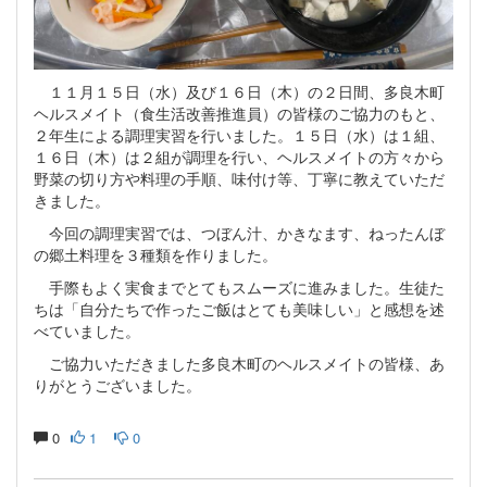
１１月１５日（水）及び１６日（木）の２日間、多良木町
ヘルスメイト（食生活改善推進員）の皆様のご協力のもと、
２年生による調理実習を行いました。１５日（水）は１組、
１６日（木）は２組が調理を行い、ヘルスメイトの方々から
野菜の切り方や料理の手順、味付け等、丁寧に教えていただ
きました。
今回の調理実習では、つぼん汁、かきなます、ねったんぼ
の郷土料理を３種類を作りました。
手際もよく実食までとてもスムーズに進みました。生徒た
ちは「自分たちで作ったご飯はとても美味しい」と感想を述
べていました。
ご協力いただきました多良木町のヘルスメイトの皆様、あ
りがとうございました。
0
1
0