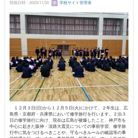
投稿日時 : 2023/11/30
学校サイト管理者
１２月３日(日)から１２月５日(火)にかけて、２年生は、広
島県・京都府・兵庫県において修学旅行を行います。２泊３
日の修学旅行に向け、現在は広島が被爆したこと、神戸市を
中心に起きた阪神・淡路大震災についての事前学習、修学旅
行中に気をつけるべきことや、守るべきルールの確認等の事