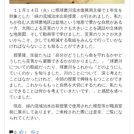
１１月１４日（火）に県球磨川流水復興局主催で１年生を
対象とした「緑の流域治水出前授業」が行われました。私た
ちが住む人吉球磨地区は盆地という地形で豊かな自然がある
一方、大雨による災害のリスクも大きいことを講話や立体的
な地形図、そして動画等で学びました。災害のリスクが大き
いからこそ、少しでも軽減する取組をみんなで行っていかな
ければならないことも知ることができました。
授業後、生徒たちは「自分がどうしたら命を守れるかやど
うしたら災害から避難できるかが分かりました。」「球磨川
についての取組だったり、球磨川をこれから『どのようにし
ていくのか』を知りました。川のことについて、深く考えた
ことはなかったけれど、今回の授業で興味をもつことができ
ました。これからももっと自然を大切にするために、私たち
にできることは何かを考えていきたいです。」と感想を述べ
ていました。
現在、緑の流域治水出前授業で使用された模型等が職員室
前に展示してあります。ご来校された際には是非、ご覧にな
られてください。
0
1
0