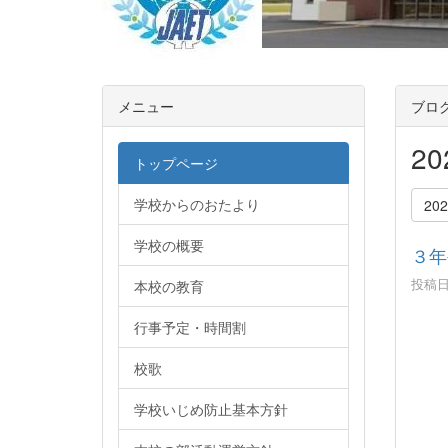
メニュー
ブロ
2
トップページ
学校からのおたより
20
学校の概要
３年
投稿日時
本校の教育
行事予定・時間割
校歌
学校いじめ防止基本方針