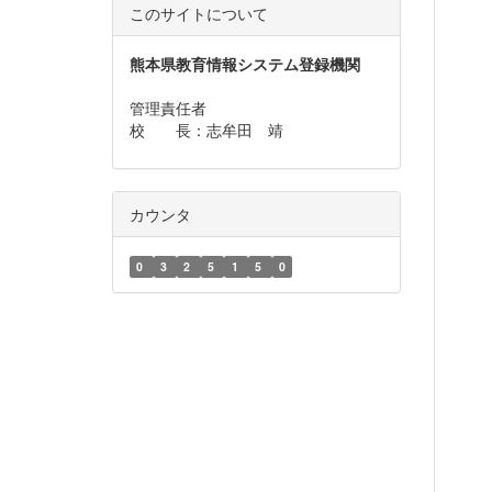
このサイトについて
熊本県教育情報システム登録機関
管理責任者
校 長：志牟田 靖
カウンタ
0
3
2
5
1
5
0