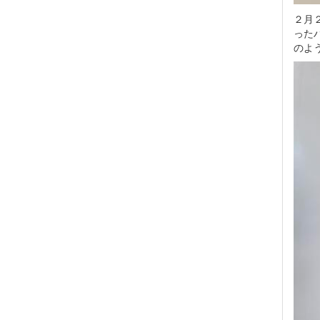
２月
った
のよ