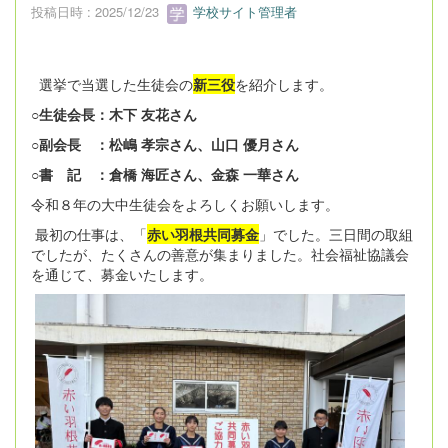
投稿日時 : 2025/12/23
学校サイト管理者
選挙で当選した生徒会の
新三役
を紹介します。
○生徒会長：木下 友花さん
○副会長 ：松嶋 孝宗さん、山口 優月さん
○書 記 ：倉橋 海匠さん、金森 一華さん
令和８年の大中生徒会をよろしくお願いします。
最初の仕事は、「
赤い羽根共同募金
」でした。三日間の取組
でしたが、たくさんの善意が集まりました。社会福祉協議会
を通じて、募金いたします。