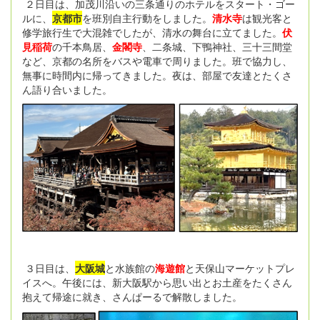
２日目は、加茂川沿いの三条通りのホテルをスタート・ゴー
ルに、
京都市
を班別自主行動をしました。
清水寺
は観光客と
修学旅行生で大混雑でしたが、清水の舞台に立てました。
伏
見稲荷
の千本鳥居、
金閣寺
、二条城、下鴨神社、三十三間堂
など、京都の名所をバスや電車で周りました。班で協力し、
無事に時間内に帰ってきました。夜は、部屋で友達とたくさ
ん語り合いました。
３日目は、
大阪城
と水族館の
海遊館
と天保山マーケットプレ
イスへ。午後には、新大阪駅から思い出とお土産をたくさん
抱えて帰途に就き、さんぱーるで解散しました。