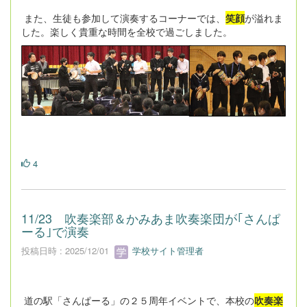
また、生徒も参加して演奏するコーナーでは、
笑顔
が溢れま
した。楽しく貴重な時間を全校で過ごしました。
4
11/23 吹奏楽部＆かみあま吹奏楽団が｢さんぱ
ーる｣で演奏
投稿日時 : 2025/12/01
学校サイト管理者
道の駅「さんぱーる」の２５周年イベントで、本校の
吹奏楽