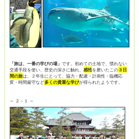
「旅は、一番の学びの場」
です。初めての土地で、慣れない
交通手段を使い、歴史の深さに触れ、
感性
を磨いたこの
３日
間の旅
は、２年生にとって、協力・配慮・計画性・臨機応
変・時間厳守など
多くの貴重な学び
が得られたようです。
～ ２－１ ～