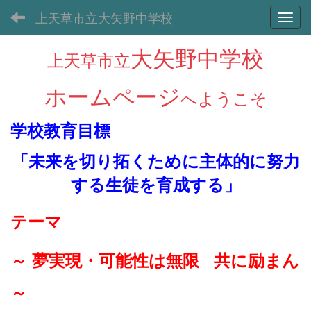
上天草市立大矢野中学校
Toggl
大矢野中学校
上天草市立
ホームページ
へようこそ
学校教育目標
「未来を切り拓くために主体的に努力
する生徒を育成する
」
テーマ
～ 夢実現・可能性は無限 共に励まん
～