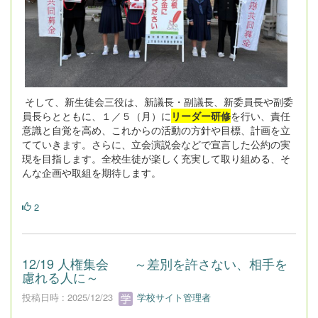
そして、新生徒会三役は、新議長・副議長、新委員長や副委
員長らとともに、１／５（月）に
リーダー研修
を行い、責任
意識と自覚を高め、これからの活動の方針や目標、計画を立
てていきます。さらに、立会演説会などで宣言した公約の実
現を目指します。全校生徒が楽しく充実して取り組める、そ
んな企画や取組を期待します。
2
12/19 人権集会 ～差別を許さない、相手を
慮れる人に～
投稿日時 : 2025/12/23
学校サイト管理者