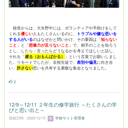
校長からは、大矢野中には、ボランティアや手助けをして
くれる
優しい
人もたくさんいるのに、
トラブルや嫌な思いを
する人がいる
のはなぜかと問いかけ、その要因は「
知らない
こと
」と「
想像力が足りないこと
」で、相手のことを知ろう
とし、したら・言ったらどうなるかを考えてほしいと話し、
それを「
慮る（おもんばかる）
」という言葉でお願いしまし
た。リモートでしたが、全校生徒で、
差別や偏見
に向き合
い、
許さない
思いを共有する素敵な集会となりました。
2
12/9～12/11 ２年生の修学旅行 ～たくさんの学
びと思い出と～
投稿日時 : 2025/12/15
学校サイト管理者