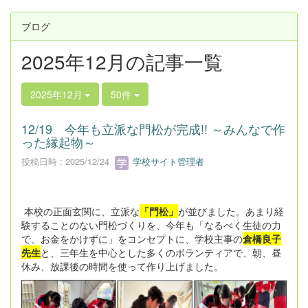
ブログ
2025年12月の記事一覧
2025年12月
50件
12/19 今年も立派な門松が完成!! ～みんなで作
った縁起物～
投稿日時 : 2025/12/24
学校サイト管理者
本校の正面玄関に、立派な
「門松」
が並びました。あまり経
験することのない門松づくりを、今年も「なるべく生徒の力
で、お金をかけずに」をコンセプトに、学校主事の
倉橋良子
先生
と、三年生を中心とした多くのボランティアで、朝、昼
休み、放課後の時間を使って作り上げました。