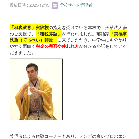
投稿日時 : 2025/12/15
学校サイト管理者
「租税教育」実践校
の指定を受けている本校で、天草法人会
のご支援で、
「租税落語」
が行われました。落語家
「笑福亭
鉄瓶（てっぺい）師匠」
に来ていただき、中学生にも分かり
やすく面白く
税金の種類や使われ方
が分かる小話をしていた
だきました。
希望者による体験コーナーもあり、テンポの良いプロのエン