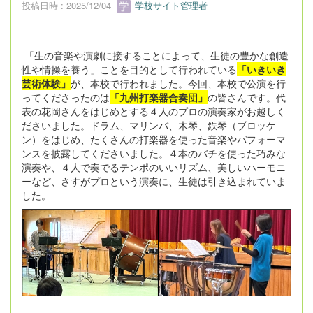
投稿日時 : 2025/12/04
学校サイト管理者
「生の音楽や演劇に接することによって、生徒の豊かな創造
性や情操を養う」ことを目的として行われている
「いきいき
芸術体験」
が、本校で行われました。今回、本校で公演を行
ってくださったのは
「九州打楽器合奏団」
の皆さんです。代
表の花岡さんをはじめとする４人のプロの演奏家がお越しく
ださいました。ドラム、マリンバ、木琴、鉄琴（ブロッケ
ン）をはじめ、たくさんの打楽器を使った音楽やパフォーマ
ンスを披露してくださいました。４本のバチを使った巧みな
演奏や、４人で奏でるテンポのいいリズム、美しいハーモニ
ーなど、さすがプロという演奏に、生徒は引き込まれていま
した。