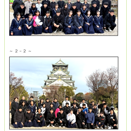
～ ２－２ ～