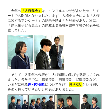
今年の
「人権集会」
は、インフルエンザが多いため、リモ
ートでの開催となりました。まず、人権委員会による「人権
に関するアンケート」の結果を踏まえた発表があり、次に、
「県人権子ども集会」の県立玉名高校附属中学校の発表を視
聴しました。
そして、各学年の代表が、人権週間の学びを発表してくれ
ました。各学年では、職業差別、部落差別、就職差別など、
いまだに残る
差別や偏見
について学び、
許さない
という思い
を強く持っていきたいと発表がありました。