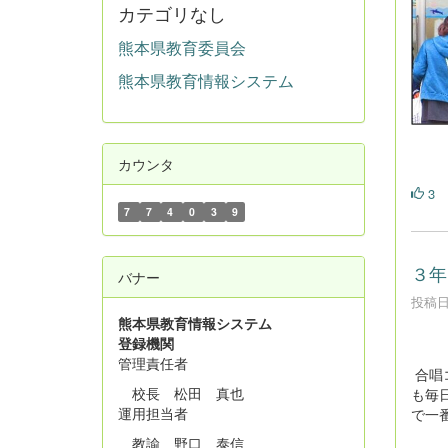
カテゴリなし
熊本県教育委員会
熊本県教育情報システム
カウンタ
3
7
7
4
0
3
9
３年
バナー
投稿日時
熊本県教育情報システム
登録機関
管理責任者
合唱
校長 松田 真也
も毎
運用担当者
で一
教諭 野口 泰信