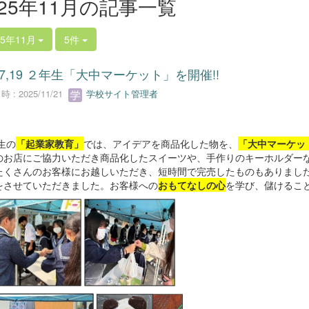
025年11月の記事一覧
25年11月
5件
/17,19 ２年生「大中マーケット」を開催!!
 : 2025/11/21
学校サイト管理者
生の
「起業家教育」
では、アイデアを商品化した物を、
「大中マーケッ
のお店にご協力いただき商品化したスイーツや、手作りのキーホルダー
たくさんのお客様にお越しいただき、短時間で完売したものもありまし
をさせていただきました。お客様への
おもてなしの心
を学び、儲けるこ