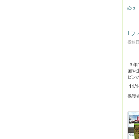
2
｢フ
投稿日時
３年
国や
ピン
11
保護