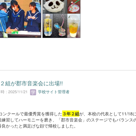
２組が郡市音楽会に出場!!
 : 2025/11/21
学校サイト管理者
コンクールで最優秀賞を獲得した
３年２組
が、本校の代表として11/18
日練習してハーモニーを磨き、「郡市音楽会」のステージでもバランス
番良かったと満足げな顔で帰校しました。