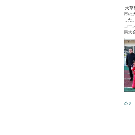
天草
市の
した
コー
県大
2