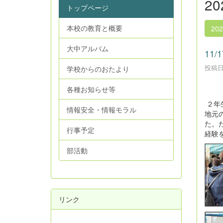
2
トップページ
本校の教育と概要
20
大中アルバム
11
投稿日時
学校からのおたより
各種お知らせ等
２年
情報安全・情報モラル
地元
た。
行事予定
経験
部活動
リンク