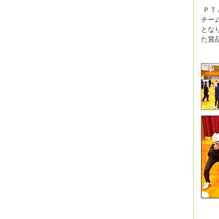
ＰＴ
チー
とな
た賞