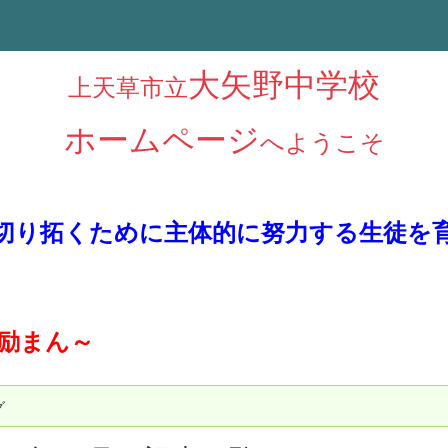
大矢野中学校
上天草市立
ホームページ
へようこそ
切り拓くために主体的に努力する生徒を
に励まん～
グ