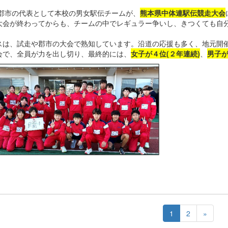
郡市の代表として本校の男女駅伝チームが、
熊本県中体連駅伝競走大会
大会が終わってからも、チームの中でレギュラー争いし、きつくても自
。
スは、試走や郡市の大会で熟知しています。沿道の応援も多く、地元開
会で、全員が力を出し切り、最終的には、
女子が４位(２年連続)
、
男子が
1
2
»