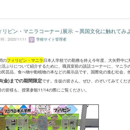
ィリピン・マニラコーナー｣展示 ～異国文化に触れてみ
 : 2025/11/11
学校サイト管理者
間の
フィリピン・マニラ
日本人学校での勤務を終え今年度、大矢野中に
生活ぶりについて紹介するために、職員室前の談話コーナーに、マニラ
の民芸品、食べ物や動植物の本などの展示品です。国際化の進む社会、
/14(金)までの期間限定
です。生徒の皆さん、ぜひ、のぞいてみてくだ
者の皆様も、授業参観11/14の際にご覧ください。