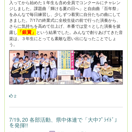
入ってから始めた１年生も含め全員でコンクールにチャレン
ジしました。課題曲「輝ける夏の日へ」と自由曲「百年祭」
をみんなで毎日練習し、少しずつ着実に自分たちの曲にして
きました。7/17の終業式に全校生徒の前で行った演奏から、
さらに気持ちを高めて仕上げ、本番では堂々とした演奏を披
「銀賞」
露し
という結果でした。みんなで創りあげてきた音
楽は、３年生にとっても素敵な思い出になったことでしょ
う。
2
7/19､20 各部活動、県中体連で「大中ﾌﾟﾗｲﾄﾞ」
を発揮!!