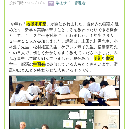
投稿日時 : 2025/08/07
学校サイト管理者
今年も「
地域未来塾
」が開催されました。夏休みの宿題を進
めたり、数学や英語の苦手なところを教わったりできる機会
として、１，２年生を対象に行われました。１年生２８人、
２年生１１人が参加しました。講師は、上田九州男先生、小
林浩子先生、松村雄宣先生、ケアンズ恭子先生、横溝南海先
生の５人で、優しく分かりやすく教えてくださいました。み
んな集中して取り組んでいました。夏休みも、
美術
や
書写
、
学年・部活の
学習会
に参加している人もたくさんいます。宿
題のほとんどを終わらせた人もいるそうです。