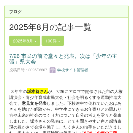
ブログ
2025年8月の記事一覧
2025年8月
100件
7/26 市民の前で堂々と発表。次は「少年の主
張」県大会
投稿日時 : 2025/08/07
学校サイト管理者
３年生の
坂本葵さん
が、7/26にアロマで開催された市の人権
講演会・青少年育成市民大会・社会を明るくする運動推進大
会で、
意見文を発表
しました。下校途中で倒れていたおばあ
さんを助けた経験から、中学生にできるお年寄りとの関わり
方や未来の社会のつくり方について自分の考えを堂々と発表
しました。坂本さんの発表は、とても聞きやすい声と感情表
現の豊かさで会場を魅了し、たくさんの拍手をいただきまし
た。坂本さんは、天草地区の代表として
8/30「少年の主張」