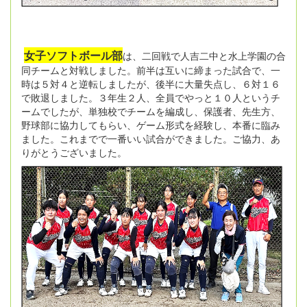
女子ソフトボール部
は、二回戦で人吉二中と水上学園の合
同チームと対戦しました。前半は互いに締まった試合で、一
時は５対４と逆転しましたが、後半に大量失点し、６対１６
で敗退しました。３年生２人、全員でやっと１０人というチ
ームでしたが、単独校でチームを編成し、保護者、先生方、
野球部に協力してもらい、ゲーム形式を経験し、本番に臨み
ました。これまでで一番いい試合ができました。ご協力、あ
りがとうございました。