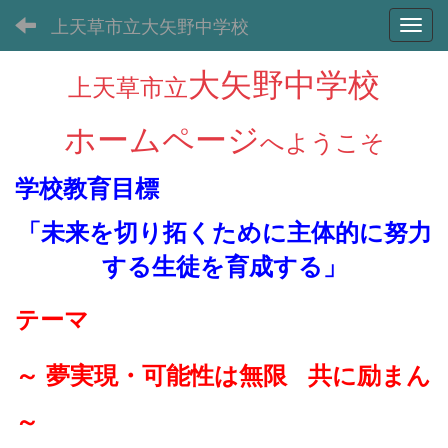
上天草市立大矢野中学校
Toggl
大矢野中学校
上天草市立
ホームページ
へようこそ
学校教育目標
「未来を切り拓くために主体的に努力
する生徒を育成する
」
テーマ
～ 夢実現・可能性は無限 共に励まん
～