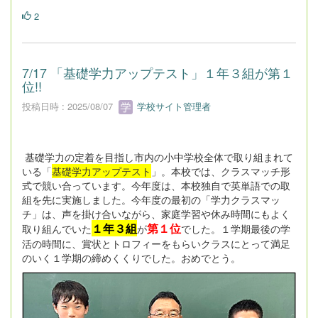
2
7/17 「基礎学力アップテスト」１年３組が第１
位!!
投稿日時 : 2025/08/07
学校サイト管理者
基礎学力の定着を目指し市内の小中学校全体で取り組まれて
いる「
基礎学力アップテスト
」。本校では、クラスマッチ形
式で競い合っています。今年度は、本校独自で英単語での取
組を先に実施しました。今年度の最初の「学力クラスマッ
チ」は、声を掛け合いながら、家庭学習や休み時間にもよく
１年３組
第１位
取り組んでいた
が
でした。１学期最後の学
活の時間に、賞状とトロフィーをもらいクラスにとって満足
のいく１学期の締めくくりでした。おめでとう。