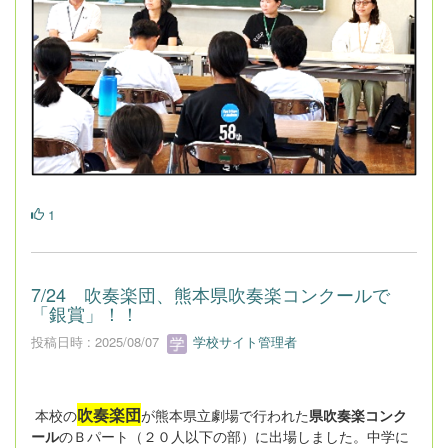
1
7/24 吹奏楽団、熊本県吹奏楽コンクールで
「銀賞」！！
投稿日時 : 2025/08/07
学校サイト管理者
吹奏楽団
本校の
が熊本県立劇場で行われた
県吹奏楽コンク
ール
のＢパート（２０人以下の部）に出場しました。中学に