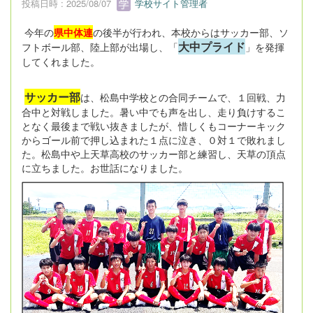
投稿日時 : 2025/08/07
学校サイト管理者
今年の
県中体連
の後半が行われ、本校からはサッカー部、ソ
大中プライド
フトボール部、陸上部が出場し、「
」を発揮
してくれました。
サッカー部
は、松島中学校との合同チームで、１回戦、力
合中と対戦しました。暑い中でも声を出し、走り負けするこ
となく最後まで戦い抜きましたが、惜しくもコーナーキック
からゴール前で押し込まれた１点に泣き、０対１で敗れまし
た。松島中や上天草高校のサッカー部と練習し、天草の頂点
に立ちました。お世話になりました。