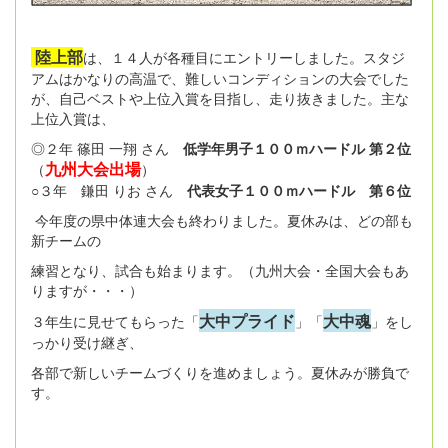
陸上部
は、１４人が各種目にエントリーしました。スタジ
アムはかなりの高温で、難しいコンディションの大会でした
が、自己ベストや上位入賞を目指し、走り抜きました。主な
上位入賞は、
◎２年 篠田 一翔 さん
低学年男子１００ｍハードル 第２位
九州大会出場
（
）
○３年 鎌田 りお さん
代表女子１００ｍハードル 第６位
今年度の県中体連大会も終わりました。夏休みは、どの部も
新チームの
練習となり、試合も始まります。（九州大会・全国大会もあ
りますが・・・）
大中プライド
大中魂
３年生に見せてもらった「
」「
」をし
っかり受け継ぎ、
各部で新しいチームづくりを進めましょう。夏休みが勝負で
す。