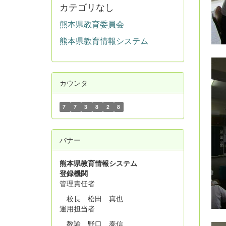
カテゴリなし
熊本県教育委員会
熊本県教育情報システム
カウンタ
7
7
3
8
2
8
バナー
熊本県教育情報システム
登録機関
管理責任者
校長 松田 真也
運用担当者
教諭 野口 泰信