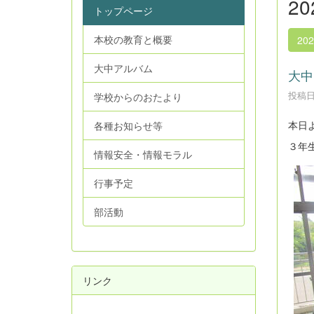
2
トップページ
本校の教育と概要
20
大中アルバム
大中
投稿日時
学校からのおたより
本日
各種お知らせ等
３年
情報安全・情報モラル
行事予定
部活動
リンク