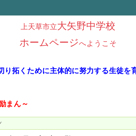
大矢野中学校
上天草市立
ホームページ
へようこそ
切り拓くために主体的に努力する生徒を
に励まん～
グ