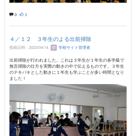
0
3
４／１２ ３年生のよる出前掃除
投稿日時 : 2023/04/14
学校サイト管理者
出前掃除が行われました。これは３年生が１年生の各学級で
無言掃除の仕方を実際の動きの中で伝えるものです。３年生
のテキパキとした動きに１年生も学ぶことが多い時間となり
ました！