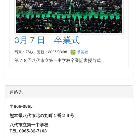
3月７日 卒業式
写真：76枚
更新：2025/03/08
承認者
第７８回八代市立第一中学校卒業証書授与式
連絡先
〒866‐0865
熊本県八代市北の丸町１番２９号
八代市立第一中学校
TEL 0965-32-7103