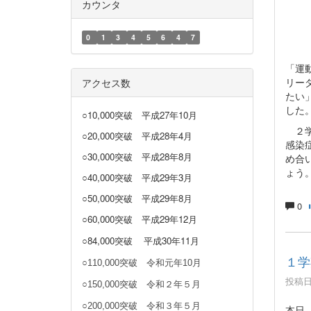
カウンタ
0
1
3
4
5
6
4
7
「運
リー
アクセス数
たい
した
○10,000突破
平成27年10月
２学
○20,000突破
平成28年4月
感染
○30,000突破
平成28年8月
め合
ょう
○40,000突破
平成29年3月
○50,000突破 平成29年8月
0
○60,000突破 平成29年12月
○84,000突破
平成30年11月
１学
○110,000突破 令和元年10月
投稿日時
○150,000突破 令和２年５月
○200,000突破 令和３年５月
本日