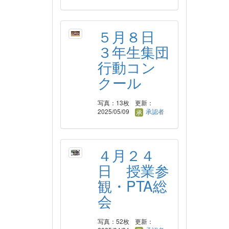
５月８日
３年生集団
行動コン
クール
写真：13枚
更新：
2025/05/09
承認者
４月２４
日 授業参
観・PTA総
会
写真：52枚
更新：