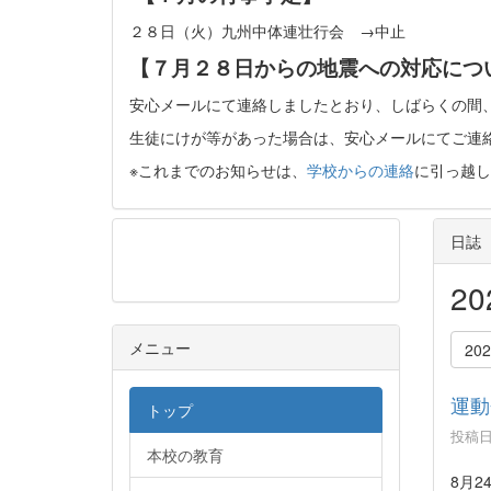
２８日（火）九州中体連壮行会 →中止
【７月２８日からの地震への対応につ
安心メールにて連絡しましたとおり、しばらくの間
生徒にけが等があった場合は、安心メールにてご連
※これまでのお知らせは、
学校からの連絡
に引っ越し
日誌
メニュー
2
メニュー
20
運動
トップ
投稿日時
本校の教育
8月