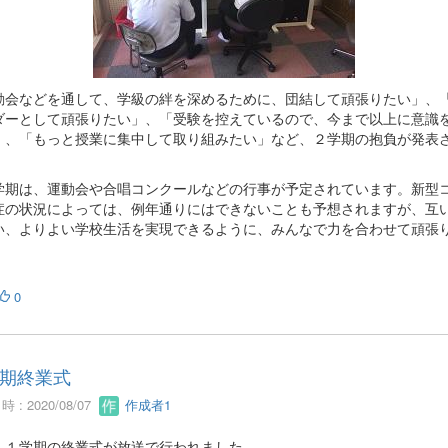
動会などを通して、学級の絆を深めるために、団結して頑張りたい」、
ダーとして頑張りたい」、「受験を控えているので、今まで以上に意識
」、「もっと授業に集中して取り組みたい」など、２学期の抱負が発表
。
期は、運動会や合唱コンクールなどの行事が予定されています。新型
症の状況によっては、例年通りにはできないことも予想されますが、互
い、よりよい学校生活を実現できるように、みんなで力を合わせて頑張
。
0
期終業式
 : 2020/08/07
作成者1
、１学期の終業式が放送で行われました。