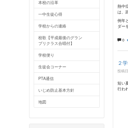
本校の沿革
熱中
は、
一中生徒心得
例年
学校からの連絡
ダー
校歌【平成最後のグラン
0
プリクラス合唱付】
学校便り
２学
生徒会コーナー
投稿日時
PTA通信
短い
行わ
いじめ防止基本方針
地図