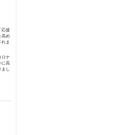
「応援
を高め
されま
コロナ
いに高
りまし