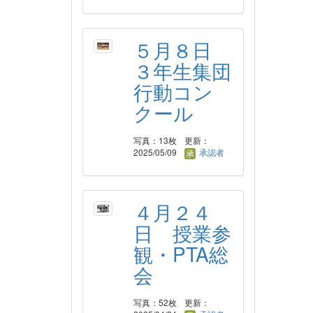
５月８日
３年生集団
行動コン
クール
写真：13枚
更新：
2025/05/09
承認者
４月２４
日 授業参
観・PTA総
会
写真：52枚
更新：