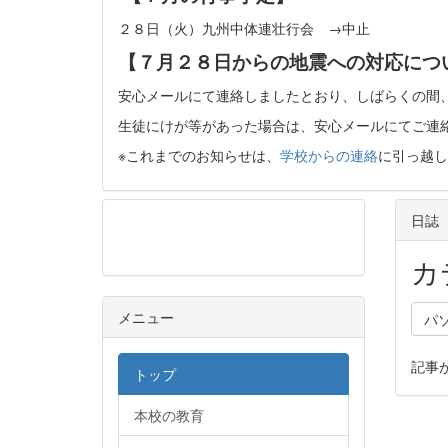
２８日（火）九州中体連壮行会 →中止
【７月２８日からの地震への対応につ
安心メールにて連絡しましたとおり、しばらくの間
生徒にけが等があった場合は、安心メールにてご連
※これまでのお知らせは、
学校からの連絡
に引っ越し
日誌
メニュー
カ
メニュー
パ
記事
トップ
本校の教育