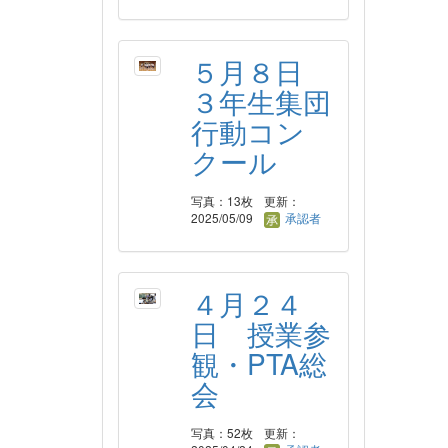
５月８日
３年生集団
行動コン
クール
写真：13枚
更新：
2025/05/09
承認者
４月２４
日 授業参
観・PTA総
会
写真：52枚
更新：