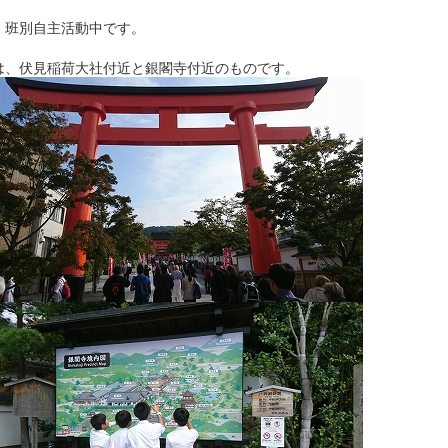
、班別自主活動中です。
は、伏見稲荷大社付近と銀閣寺付近のものです。