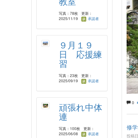
教室
写真：78枚
更新：
2025/11/19
承認者
９月１９
日 応援練
習
写真：23枚
更新：
2025/09/19
承認者
0
頑張れ中体
連
修学
写真：100枚
更新：
2025/06/08
承認者
投稿日時