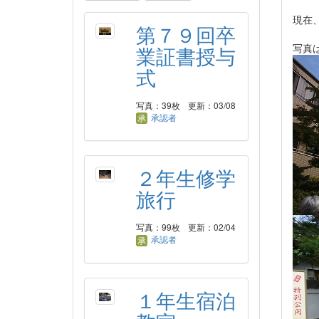
現在
第７９回卒
写真
業証書授与
式
写真：39枚
更新：03/08
承認者
２年生修学
旅行
写真：99枚
更新：02/04
承認者
１年生宿泊