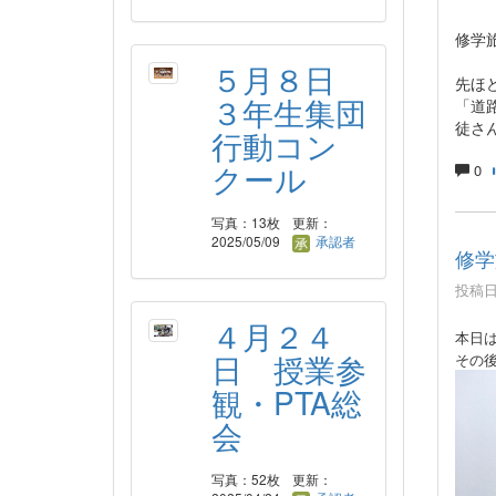
修学
５月８日
先ほ
３年生集団
「道
徒さ
行動コン
クール
0
写真：13枚
更新：
2025/05/09
承認者
修学
投稿日時
４月２４
本日
日 授業参
その
観・PTA総
会
写真：52枚
更新：