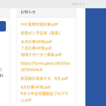
ログイン
お知らせ
Ｒ8 前期学校評価.pdf
前期ゼミ予定表（新着）
８月行事HP用.pdf
７月行事HP用.pdf
地域サポーター募集.pdf
https://forms.gle/oJWJoVss
た
QP35XA4L8
れ
部活動計画表Ｒ８ 6月.pdf
6月行事HP用.pdf
R８小中合同運動会プログラ
ム.pdf