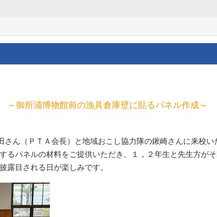
成 ～御所浦博物館前の漁具倉庫壁に貼るパネル作成～
貴田さん（ＰＴＡ会長）と地域おこし協力隊の鍬崎さんに来校い
するパネルの材料をご提供いただき、１，２年生と先生方がそ
披露目される日が楽しみです。