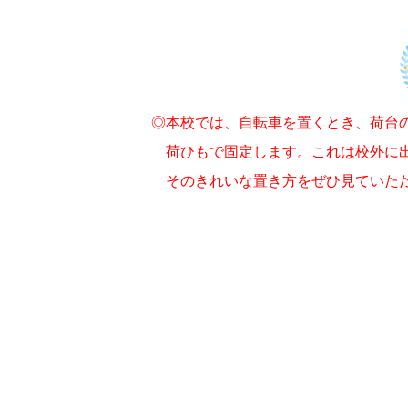
◎本校では、自転車を置くとき、荷台の
荷ひもで
固定します。
これは
校外に
そのきれいな
置き方をぜひ見ていた