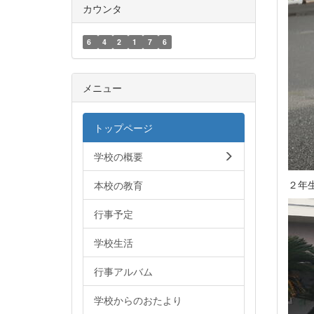
カウンタ
6
4
2
1
7
6
メニュー
トップページ
学校の概要
２年
本校の教育
行事予定
学校生活
行事アルバム
学校からのおたより