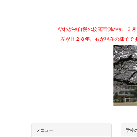
◎わが校自慢の校庭西側の桜、
３月
左がＨ２８年、右が現在の様子で
メニュー
学校