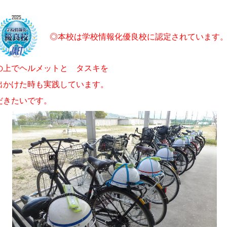
◎本校は学校情報化優良校に認定されています
上でヘルメットと
タスキを
出かけた時も実践
していま
す。
だきたいです。