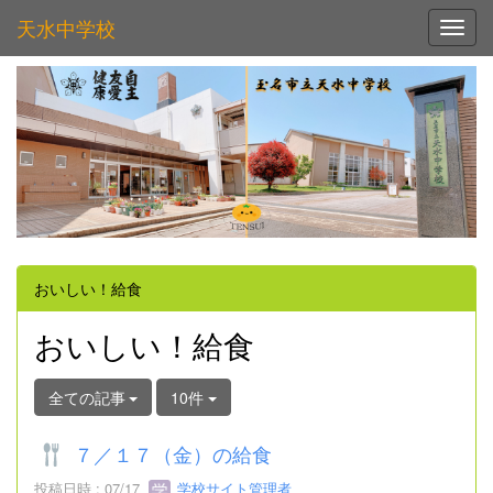
天水中学校
Toggl
おいしい！給食
おいしい！給食
全ての記事
10件
７／１７（金）の給食
投稿日時 : 07/17
学校サイト管理者