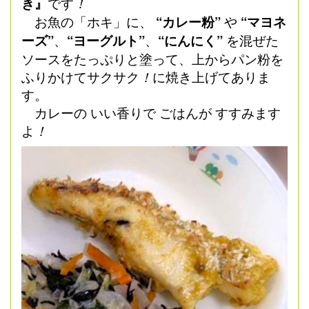
き』
です
！
お魚の「ホキ」に、
“カレー粉”
や
“マヨネ
ーズ”
、
“ヨーグルト”
、
“にんにく”
を混ぜた
ソースをたっぷりと塗って、上からパン粉を
ふりかけてサクサク
！
に焼き上げてありま
す。
カレーの いい香りで ごはんが すすみます
よ
！