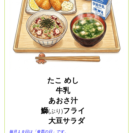
たこ めし
牛乳
あおさ汁
鰤
フライ
(ぶり)
大豆サラダ
毎月１９日は「食育の日」です。