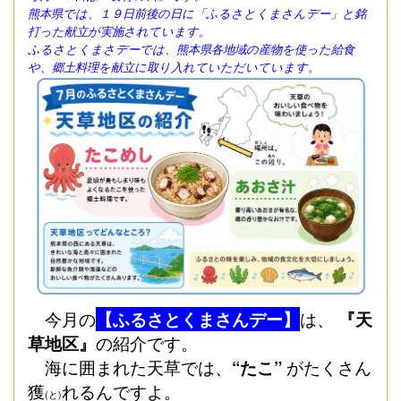
熊本県では、１９日前後の日に「ふるさとくまさんデー」と銘
打った献立が実施されています。
ふるさとくまさデーでは、熊本県各地域の産物を使った給食
や、郷土料理を献立に取り入れていただいています。
今月の
【ふるさとくまさんデー】
は、
『天
草地区』
の紹介です。
海に囲まれた天草では、
“たこ”
がたくさん
獲
れるんですよ。
(と)