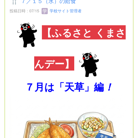
７／１５（水）の給食
投稿日時 : 07/15
学校サイト管理者
【ふるさと くまさ
んデー】
７月は「天草」編
！