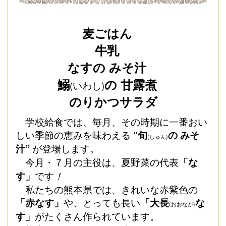
麦ごはん
牛乳
なすの みそ汁
鰯
の 甘露煮
(いわし)
のりかつサラダ
学校給食では、毎月、その時期に一番おい
しい季節の恵みを味わえる
“旬
の みそ
(しゅん)
汁”
が登場します。
今月・７月の主役は、夏野菜の代表
「な
す」
です
！
私たちの熊本県では、きれいな赤紫色の
「赤なす」
や、とっても長い
「大長
な
(おおなが)
す」
がたくさん作られています。