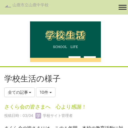
山鹿市立山鹿中学校
To
学校生活の様子
全ての記事
10件
さくら会の皆さまへ 心より感謝！
投稿日時 : 03/04
学校サイト管理者