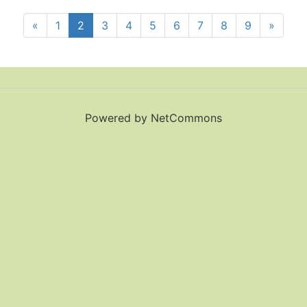
«
1
2
3
4
5
6
7
8
9
»
Powered by NetCommons