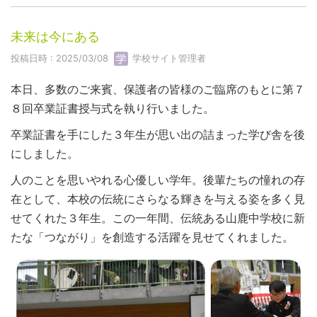
未来は今にある
投稿日時 : 2025/03/08
学校サイト管理者
本日、多数のご来賓、保護者の皆様のご臨席のもとに第７
８回卒業証書授与式を執り行いました。
卒業証書を手にした３年生が思い出の詰まった学び舎を後
にしました。
人のことを思いやれる心優しい学年。後輩たちの憧れの存
在として、本校の伝統にさらなる輝きを与える姿を多く見
せてくれた３年生。この一年間、伝統ある山鹿中学校に新
たな「つながり」を創造する活躍を見せてくれました。