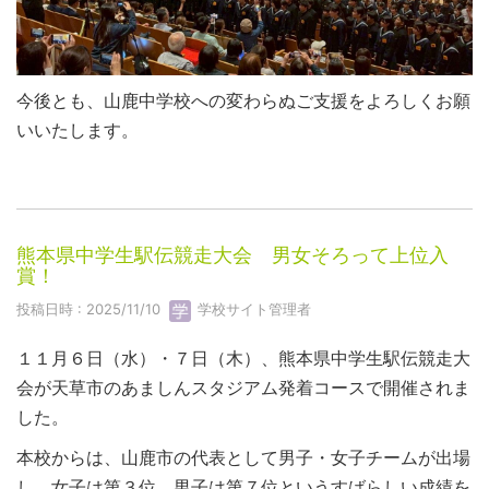
今後とも、山鹿中学校への変わらぬご支援をよろしくお願
いいたします。
熊本県中学生駅伝競走大会 男女そろって上位入
賞！
投稿日時 : 2025/11/10
学校サイト管理者
１１月６日（水）・７日（木）、熊本県中学生駅伝競走大
会が天草市のあましんスタジアム発着コースで開催されま
した。
本校からは、山鹿市の代表として男子・女子チームが出場
し、女子は第３位、男子は第７位というすばらしい成績を