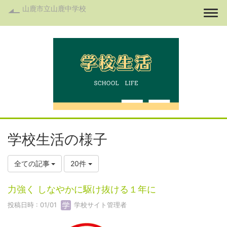
山鹿市立山鹿中学校
Togg
学校生活の様子
全ての記事
20件
力強く しなやかに駆け抜ける１年に
投稿日時 : 01/01
学校サイト管理者