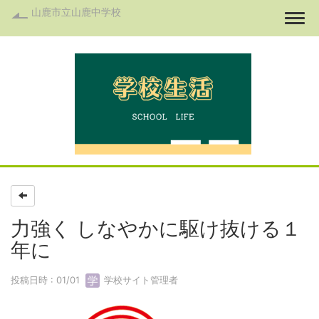
山鹿市立山鹿中学校
Togg
力強く しなやかに駆け抜ける１
年に
投稿日時 : 01/01
学校サイト管理者