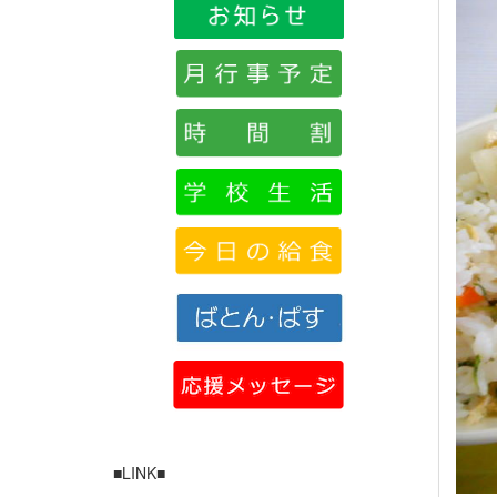
■LINK■