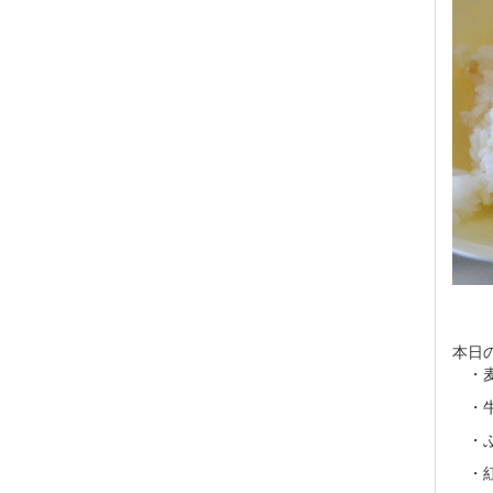
本日
・麦
・牛
・ぶ
・紅