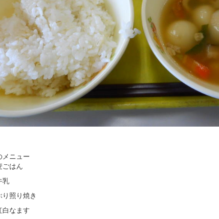
【撮影： ２年 給
のメニュー
ごはん
乳
り照り焼き
白なます