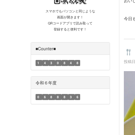
おい
スマホでもパソコンと同じような
画面が開きます！
今日
QRコードアプリで読み取って
登録すると便利です！
■Counter■
投稿日時
1
4
3
0
8
4
8
令和６年度
0
6
8
8
8
3
6