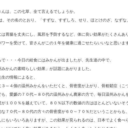
。
さんは、この七草、全て言えるでしょうか。
は、その名のとおり、「すずな、すずしろ、せり、ほとけのざ、なずな
には胃腸を丈夫にし、風邪を予防するなど、体に良い効果がたくさんあ
パワーを受けて、皆さんがこの１年を健康に過ごせたらいいなと思いま
ろで・・・今日の給食にはみかんが出ましたが、先生達の中で、
州みかんの素晴らしい効果」が話題にあがりました。
先生の情報によると、
に３～４個の温州みかんをいただくと、骨密度が上がり、骨粗鬆症（こつ
でも、愛媛の７０代～８０代の温州みかん農家の方で、毎日温州みかん
度が１００％を越えていて、８０％以下の数値の方はほとんどいないそ
的な７０代～８０代の方々の骨密度が６０～７０％だということからも
んにもいろいろありますが、この効果が見られるのは、日本でよく食べ