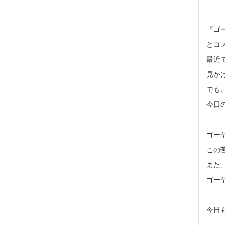
『ゴ
とコ
最近
見か
でも
今日
ゴー
この
また
ゴー
今日