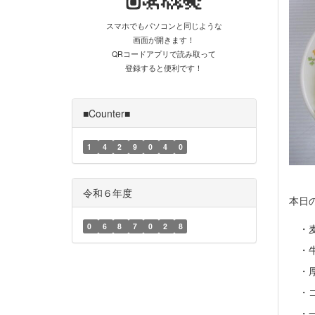
スマホでもパソコンと同じような
画面が開きます！
QRコードアプリで読み取って
登録すると便利です！
■Counter■
1
4
2
9
0
4
0
令和６年度
本日
0
6
8
7
0
2
8
・麦
・牛
・厚
・ゴ
・一