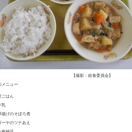
【撮影：給食委員会】
のメニュー
ごはん
乳
揚げのそぼろ煮
ーヤのツナあえ
食納豆