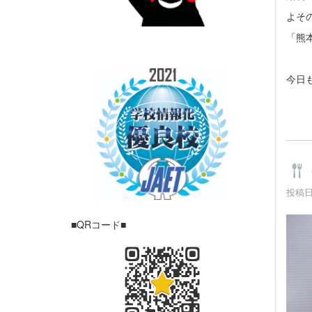
よそ
「熊
今日
投稿日時
■QRコード■