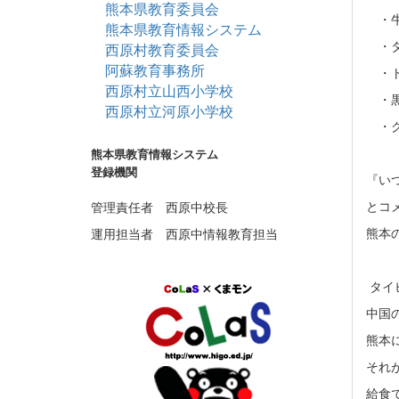
熊本県教育委員会
・牛
熊本県教育情報システム
・タ
西原村教育委員会
阿蘇教育事務所
・ト
西原村立山西小学校
・黒
西原村立河原小学校
・ク
熊本県教育情報システム
登録機関
『い
とコ
管理責任者 西原中校長
熊本
運用担当者 西原中情報教育担当
タイ
中国
熊本
それ
給食