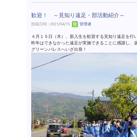
歓迎！ ～見知り遠足・部活動紹介～
投稿日時 : 2021/04/15
管理者
４月１５日（木）、新入生を歓迎する見知り遠足を行
昨年はできなかった遠足が実施できることに感謝し、
グリーンパレスへいざ出発！