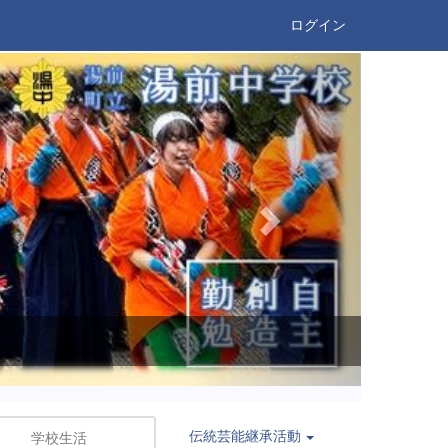
ログイン
n
e
x
t
伝統芸能継承活動
学校生活