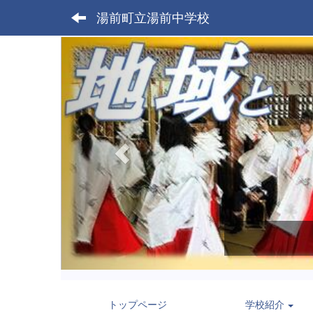
湯前町立湯前中学校
p
r
e
v
i
o
u
s
トップページ
学校紹介