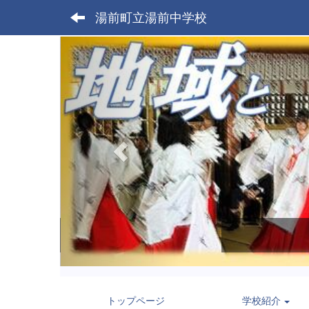
湯前町立湯前中学校
p
r
e
v
i
o
u
s
トップページ
学校紹介