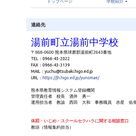
トップページ
学校紹介
連絡先
湯前町立湯前中学校
〒868-0600 熊本県球磨郡湯前町2643番地
TEL：0966-43-2022
FAX：0966-43-3139
MAIL：yuchu@tsubaki.higo.ed.jp
URL：
https://jh.higo.ed.jp/yunomae/
熊本県教育情報システム登録機関
管理責任者 校長 酒井 勇一
運用担当者 教諭 西田 大和
事務職員 赤星 佑
体罰・いじめ・スクールセクハラに関する相談窓口
教頭（情報集約担当）