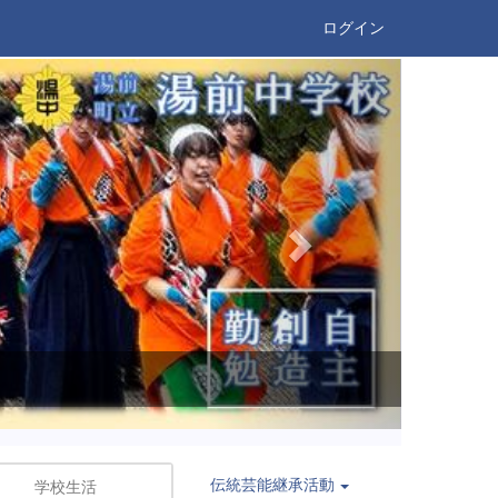
ログイン
n
e
x
t
伝統芸能継承活動
学校生活